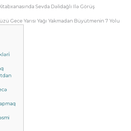
itabxanasında Sevda Dəlidağlı Ilə Görüş
zü Gece Yarısı Yağı Yakmadan Büyütmenin 7 Yolu
ləri̇
aq
atdan
ecə
Tapmaq
əsmi