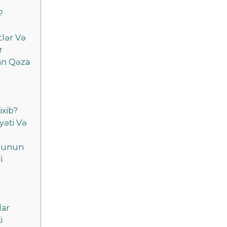
?
lər Və
r
an Qəza
ixib?
əti Və
ununun
i
lar
i