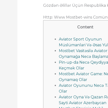
Gözdən Əlillər Üçün Respublika K
Http: Www Mostbet-wins Comünü
Content
Aviator Sport Oyunun
Müslümanlari Və Əsas Yük
Mostbet Vasitəsilə Aviator
Oynamağa Necə Başlam
Pin-up-da Necə Qeydiyy
Keçmək Olar
Mostbet Aviator Game: N
Oynamaq Olar
Aviator Oyununu Necə 
Olar
Aviator Oyna Və Qazan R
Sayti Aviator Azerbaycan