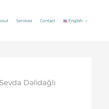
bout
Services
Contact
English
Sevda Dəlidağlı