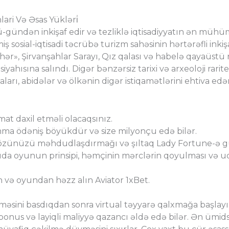
i Və Əsas Yükləri̇
gündən inkişaf edir və tezliklə iqtisadiyyatın ən mühü
ş sosial-iqtisadi təcrübə turizm sahəsinin hərtərəfli inki
 şəhər», Şirvanşahlar Sarayı, Qız qalası və habelə qayaüs
hısına salındı. Digər bənzərsiz tarixi və arxeoloji rarite
arı, abidələr və ölkənin digər istiqamətlərini ehtiva ed
 daxil etməli olacaqsınız.
ma ödəniş böyükdür və size milyonçu edə bilər.
özünüzü məhdudlaşdırmağı və şıltaq Lady Fortune-ə g
ıda oyunun prinsipi, həmçinin mərclərin qoyulması və u
ın və oyundan həzz alın Aviator 1xBet.
sini basdıqdan sonra virtual təyyarə qalxmağa başlayır.
onus və layiqli maliyyə qazancı əldə edə bilər. Ən ümid