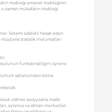
afatın məbləği əmanət məbləğinin
ız, o zaman mükafatın məbləği
rlər. Sistemi ədalətli hesab edən
müştərisi statistik məlumatları
ır.
sulunun funksionallığını öyrənə
 mühüm sahələrindən birinə
l edəcək.
yüksək xidmət səviyyəsinə malik
arı, əyləncə və idman mərkəzləri
ndən birinə çevrildiyinə və