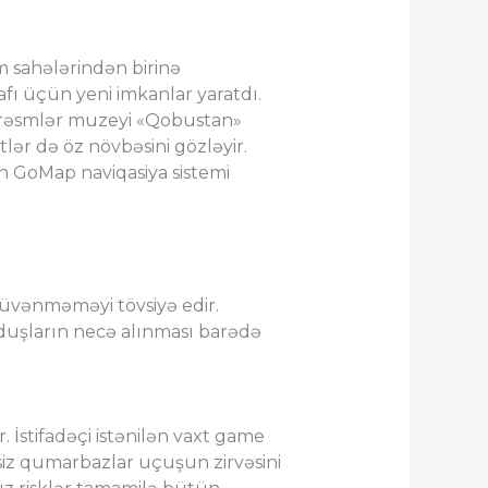
m sahələrindən birinə
şafı üçün yeni imkanlar yaratdı.
tü rəsmlər muzeyi «Qobustan»
tlər də öz növbəsini gözləyir.
ən GoMap naviqasiya sistemi
üvənməməyi tövsiyə edir.
duşların necə alınması barədə
 İstifadəçi istənilən vaxt game
siz qumarbazlar uçuşun zirvəsini