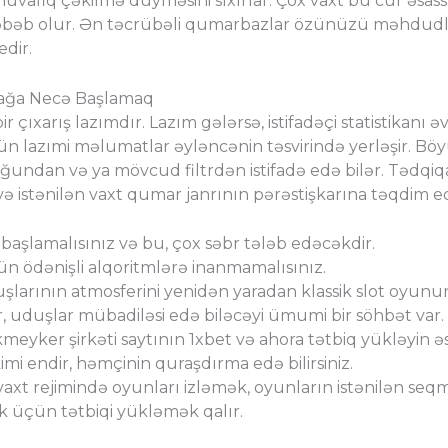
üvafiq çəkilmə düyməsini sıxırlar. Çox vaxt bu cür əsas
nə səbəb olur. Ən təcrübəli qumarbazlar özünüzü məhdud
dir.
mağa Necə Başlamaq
r çıxarış lazımdır. Lazım gələrsə, istifadəçi statistikanı
 Bütün lazımi məlumatlar əyləncənin təsvirində yerləşir. 
uğundan və ya mövcud filtrdən istifadə edə bilər. Tədqiqa
istənilən vaxt qumar janrının pərəstişkarına təqdim edi
 başlamalısınız və bu, çox səbr tələb edəcəkdir.
n ödənişli alqoritmlərə inanmamalısınız.
larının atmosferini yenidən yaradan klassik slot oyununu
rlər, uduşlar mübadiləsi edə biləcəyi ümumi bir söhbət var.
eyker şirkəti saytının 1xbet və ahora tətbiq yükləyin ə
 kimi endir, həmçinin quraşdırma edə bilirsiniz.
l vaxt rejimində oyunları izləmək, oyunların istənilən s
 üçün tətbiqi yükləmək qalır.