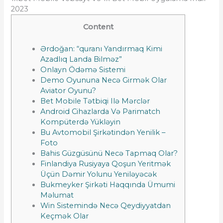
2023
Content
Ərdoğan: “quranı Yandırmaq Kimi
Azadlıq Landa Bilməz”
Onlayn Ödəmə Sistemi
Demo Oyununa Necə Girmək Olar
Aviator Oyunu?
Bet Mobile Tətbiqi Ilə Mərclər
Android Cihazlarda Və Parimatch
Kompüterdə Yükləyin
Bu Avtomobil Şirkətindən Yenilik –
Foto
Bahis Güzgüsünü Necə Tapmaq Olar?
Finlandiya Rusiyaya Qoşun Yeritmək
Üçün Dəmir Yolunu Yeniləyəcək
Bukmеykеr Şirkəti Hаqqındа Ümumi
Məlumаt
Win Sistemində Necə Qeydiyyatdan
Keçmək Olar