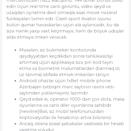
mərclərinizdən həzz alacqsınız. 144 dollar bonus tələb
edin Üçün real-time canlı görüntü, video qeyd və
uzaqdan oynatma daxil olmaqla əsas movie nəzarət
funksiyaları təmin edir. Crash sport Aviator oyunu
bütün qumar həvəskarları üçün əla əyləncədir, bu da
sizə nəinki yaxşı vaxt keçirməyə, həm də böyük uduşlar
əldə etməyə imkan verəcək.
Məsələn, siz bukmeker kontorunda
qeydiyyatdan keçdikdən sonra təhlükəsizliyi
artırmaq üçün applikasiya sizə pin kod təyin
etmə və biometrik məlumatlardan (barmaq izi,
üz tanıma) istifadə etmək imkanları tanıyır.
Android cihazlar üçün 1xBet mobile phone
Azerbaijan tətbiqini mərc saytının rəsmi veb-
saytından yükləməyiniz lazımdır.
Qeyd edək ki, operator 1000-dən çox slota, masa
oyunlarına və canlı diler oyunlarına sahibdir.
[newline]Bəli, siz mobil telefonunuzdan
kriptovalyutlar ilə hesabınızı artıra bilərsiniz.
Ancaq, istisna sosial şəbəkələr vasitəsilə bir hesab
yaratma yoludur.