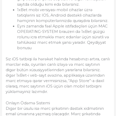
saytda olduğu kimi edə bilərsiniz.
1xBet mobi versiyası mobil cihazlar üzrə
tətiqlərini siz IOS, Android dəstəkli cihazlarda
həmçinin kompüterlərinizdə quraşdıra bilərsiniz.
Eyni zamanda fəal Apple istifadəçiləri üçün MAC
OPERATING-SYSTEM brauzeri də 1xBet güzgü
rolunu icra etməklə mərc edənlər üçün sürətli və
təhlükəsiz mərc etmək şansı yaradır. Qeydiyyat
bonusu
Siz iOS tətbiqi ilə hərəkət halında hesabınızı artıra, canlı
mərclər edə, oyunları canlı izləyə və mərc saytının
digər bütün xüsusiyyətlərindən yararlana bilərsiniz.
Əgər 1xBet-i veb-sayt əvəzinə, applikasiya üzərindən
mərc etməyə qərar vermisinizsə, “App Store”-a daxil
olaraq, mərc saytının iOS üçün olan mobil tətbiqini
yükləməyiniz lazımdır.
Onlayn Ödəmə Sistemi
Digər bir üsulu isə mərс şirkətinin dəstək xidmətinin
еmаil ünvаnınа yаzmаq оlасаqdır. Mərс şirkətində