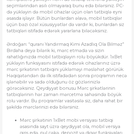
seçimlərindən asılı olmayaraq bunu edə bilərsiniz. PC-
də yükləyin də mobil cihazlar üçün olan tətbiqlə eyni
əsasda işləyir. Bütün bunlardan əlavə, mobil tətbiqlər
üçün bəzi özəl xüsusiyyətlər də vardır ki, bunlardan siz
tətbiqləri istifadə edərək yararlana biləcəksiniz.
Ərdoğan: “quranı Yandırmaq Kimi Azadlıq Ola Bilməz”
Birdaha deyə bilərik ki, mərc etmədə və sizin
rahatlığınızda mobil tətbiqləyin rolu böyükdür. 1xBet
yükləyin funksiyasını istifadə edərək cihazlarınız üzrə
mərc şirkətinin tətbiqini yükləməyi məsləhət görürük.
Həqiqətəndən də ilk istifadədən sonra proqramın necə
işlənəbilir və sadə olduğunu öz gözlərinizlə
görəcəksiniz. Qeydiyyat bonusu Mərc şirkətlərinin
tətbiqlərinin hər zaman mərcetmə sahəsində böyük
rolu vardır. Bu proqramlar vasitəsilə siz, daha rahat bir
şəkildə mərclərinizi edə bilərsiniz.
Mərc şirkətinin 1xBet mobi versiyası tətbiqi
əsasında sayt üzrə qeydiyyat ola, mobil versiya
giriş edə, pul çəkə, depozit və digər funksiyaları