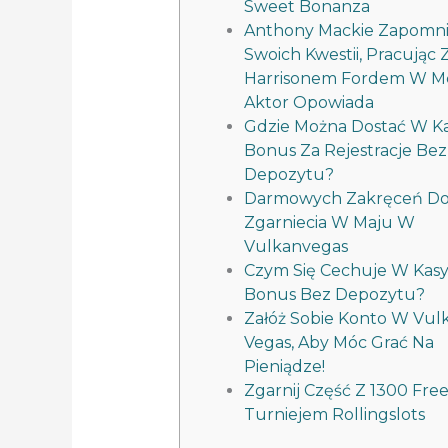
Sweet Bonanza
Anthony Mackie Zapomni
Swoich Kwestii, Pracując 
Harrisonem Fordem W M
Aktor Opowiada
Gdzie Można Dostać W K
Bonus Za Rejestracje Bez
Depozytu?
Darmowych Zakręceń D
Zgarniecia W Maju W
Vulkanvegas
Czym Się Cechuje W Kas
Bonus Bez Depozytu?
Załóż Sobie Konto W Vul
Vegas, Aby Móc Grać Na
Pieniądze!
Zgarnij Część Z 1300 Free
Turniejem Rollingslots