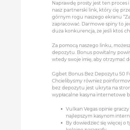
Naprawdę prosty jest ten proces i
nasz partnerski link, który cię p
górnym rogu naszego ekranu “Zare
zapracować. Darmowe spiny to jed
duża konkurencja, że jeśli ktoś c
Za pomocą naszego linku, możes
depozytu. Bonus powitalny powini
wtedy swoje imię, aby otrzymać 
Ggbet Bonus Bez Depozytu 50 F
Chcielibyśmy również poinformowa
bez depozytu jest ukryta na stroni
wypłacalne kasyna internetowe 
Vulkan Vegas opinie graczy
najlepszym kasynom inter
By dowiedzieć się więcej o t
kolejne paragrafy.