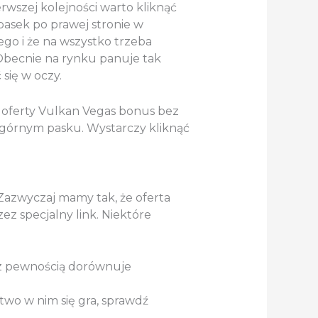
rwszej kolejności warto kliknąć
pasek po prawej stronie w
go i że na wszystko trzeba
 Obecnie na rynku panuje tak
się w oczy.
oferty Vulkan Vegas bonus bez
 górnym pasku. Wystarczy kliknąć
Zazwyczaj mamy tak, że oferta
ez specjalny link. Niektóre
 z pewnością dorównuje
atwo w nim się gra, sprawdź