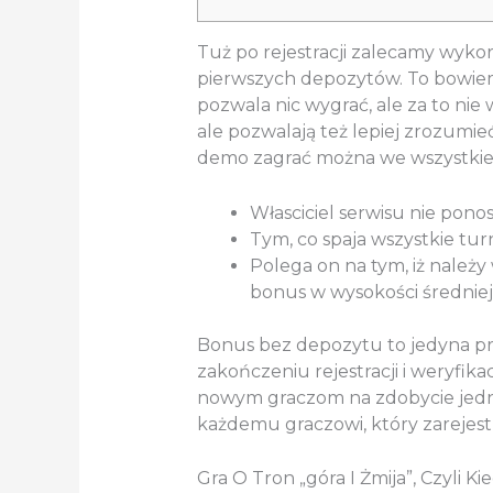
Tuż po rejestracji zalecamy wyko
pierwszych depozytów. To bowiem 
pozwala nic wygrać, ale za to nie
ale pozwalają też lepiej zrozumie
demo zagrać można we wszystkie 
Własciciel serwisu nie pon
Tym, co spaja wszystkie turn
Polega on na tym, iż należ
bonus w wysokości średnie
Bonus bez depozytu to jedyna pr
zakończeniu rejestracji i weryfi
nowym graczom na zdobycie jedne
każdemu graczowi, który zarejestru
Gra O Tron „góra I Żmija”, Czyli