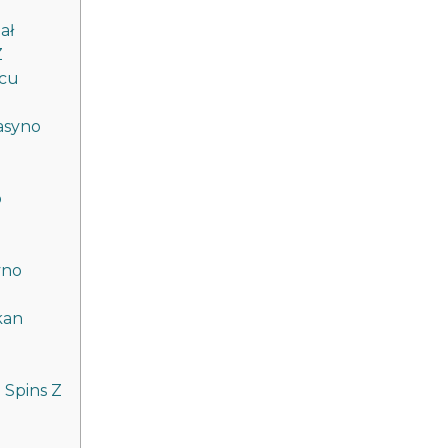
ał
Z
cu
asyno
o
yno
kan
 Spins Z