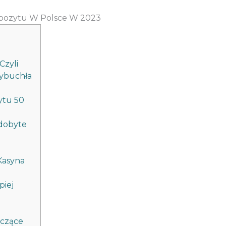
epozytu W Polsce W 2023
Czyli
Wybuchła
ytu 50
dobyte
Kasyna
piej
yczące