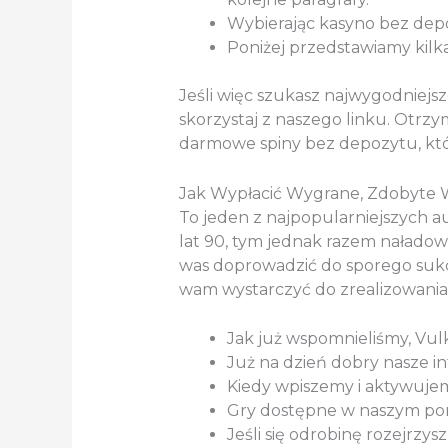
Wybierając kasyno bez depoz
Poniżej przedstawiamy kilk
Jeśli więc szukasz najwygodniejsz
skorzystaj z naszego linku. Otrzy
darmowe spiny bez depozytu, któ
Jak Wypłacić Wygrane, Zdobyte
To jeden z najpopularniejszych 
lat 90, tym jednak razem nałado
was doprowadzić do sporego sukce
wam wystarczyć do zrealizowania
Jak już wspomnieliśmy, Vul
Już na dzień dobry nasze i
Kiedy wpiszemy i aktywujem
Gry dostępne w naszym port
Jeśli się odrobinę rozejrzy