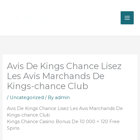
Skip
to
content
Avis De Kings Chance Lisez
Les Avis Marchands De
Kings-chance Club
/
Uncategorized
/ By
admin
Avis De Kings Chance Lisez Les Avis Marchands De
Kings-chance Club
Kings Chance Casino Bonus De 10 000 + 120 Free
Spins