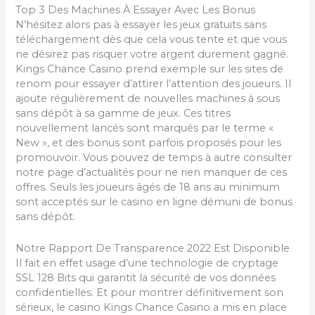
Top 3 Des Machines À Essayer Avec Les Bonus
N’hésitez alors pas à essayer les jeux gratuits sans
téléchargement dès que cela vous tente et que vous
ne désirez pas risquer votre argent durement gagné.
Kings Chance Casino prend exemple sur les sites de
renom pour essayer d’attirer l’attention des joueurs. Il
ajoute régulièrement de nouvelles machines à sous
sans dépôt à sa gamme de jeux. Ces titres
nouvellement lancés sont marqués par le terme «
New », et des bonus sont parfois proposés pour les
promouvoir. Vous pouvez de temps à autre consulter
notre page d’actualités pour ne rien manquer de ces
offres. Seuls les joueurs âgés de 18 ans au minimum
sont acceptés sur le casino en ligne démuni de bonus
sans dépôt.
Notre Rapport De Transparence 2022 Est Disponible
Il fait en effet usage d’une technologie de cryptage
SSL 128 Bits qui garantit la sécurité de vos données
confidentielles. Et pour montrer définitivement son
sérieux, le casino Kings Chance Casino a mis en place