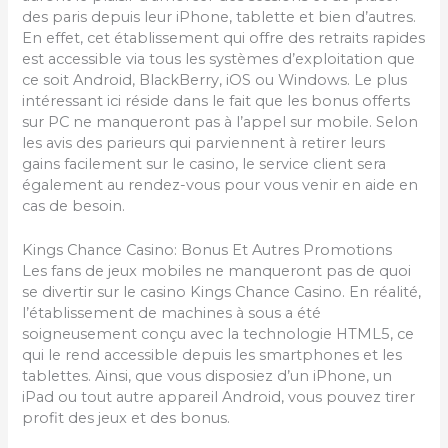
des paris depuis leur iPhone, tablette et bien d’autres.
En effet, cet établissement qui offre des retraits rapides
est accessible via tous les systèmes d’exploitation que
ce soit Android, BlackBerry, iOS ou Windows. Le plus
intéressant ici réside dans le fait que les bonus offerts
sur PC ne manqueront pas à l’appel sur mobile. Selon
les avis des parieurs qui parviennent à retirer leurs
gains facilement sur le casino, le service client sera
également au rendez-vous pour vous venir en aide en
cas de besoin.
Kings Chance Casino: Bonus Et Autres Promotions
Les fans de jeux mobiles ne manqueront pas de quoi
se divertir sur le casino Kings Chance Casino. En réalité,
l’établissement de machines à sous a été
soigneusement conçu avec la technologie HTML5, ce
qui le rend accessible depuis les smartphones et les
tablettes. Ainsi, que vous disposiez d’un iPhone, un
iPad ou tout autre appareil Android, vous pouvez tirer
profit des jeux et des bonus.