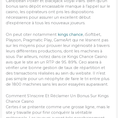
Caribbean Poker et Blackjack Royal Pairs. Bien qu’un
bonus sans dépôt encaissable manque à l’appel sur le
casino, les opérateurs ont pris les dispositions
nécessaires pour assurer un excellent début
d’expérience à tous les nouveaux joueurs.
On peut citer notamment
kings chance
, iSoftbet,
Playson, Pragmatic Play, GameArt qui ne lésinent pas
sur les moyens pour prouver leur ingéniosité à travers
leurs différentes productions, dont les machines à
sous. Par ailleurs, notez dans ce Kings Chance Casino
avis que le site an un RTP de 95. 89%. Ceci aisera à
vérifier une bonne gestion de taux de répartition et
des transactions réalisées au sein du website. Il n’est
pas simple pour un néophyte de faire le tri entre plus
de 1800 machines sans les avoir essayées auparavant.
Comment S’inscrire Et Réclamer Un Bonus Sur Kings
Chance Casino
Certes il se présente comme une grosse ligne, mais le
site y travaille pour finir conquérir la véritable