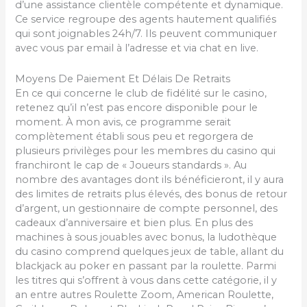
d’une assistance clientèle compétente et dynamique.
Ce service regroupe des agents hautement qualifiés
qui sont joignables 24h/7. Ils peuvent communiquer
avec vous par email à l’adresse et via chat en live.
Moyens De Paiement Et Délais De Retraits
En ce qui concerne le club de fidélité sur le casino,
retenez qu’il n’est pas encore disponible pour le
moment. À mon avis, ce programme serait
complètement établi sous peu et regorgera de
plusieurs privilèges pour les membres du casino qui
franchiront le cap de « Joueurs standards ». Au
nombre des avantages dont ils bénéficieront, il y aura
des limites de retraits plus élevés, des bonus de retour
d’argent, un gestionnaire de compte personnel, des
cadeaux d’anniversaire et bien plus. En plus des
machines à sous jouables avec bonus, la ludothèque
du casino comprend quelques jeux de table, allant du
blackjack au poker en passant par la roulette. Parmi
les titres qui s’offrent à vous dans cette catégorie, il y
an entre autres Roulette Zoom, American Roulette,