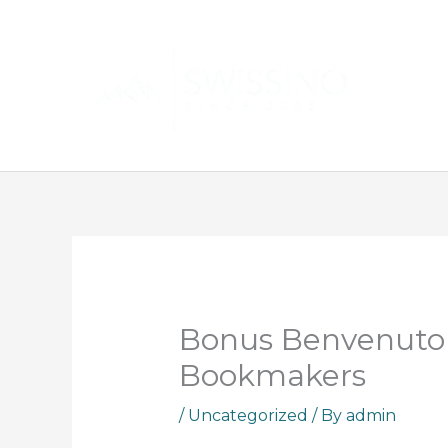
Skip
to
content
Bonus Benvenuto 2
Bookmakers
/
Uncategorized
/ By
admin