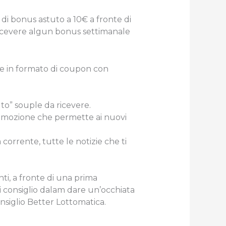
% di bonus astuto a 10€ a fronte di
ricevere algun bonus settimanale
e in formato di coupon con
to” souple da ricevere.
omozione che permette ai nuovi
corrente, tutte le notizie che ti
ti, a fronte di una prima
consiglio dalam dare un’occhiata
siglio Better Lottomatica.