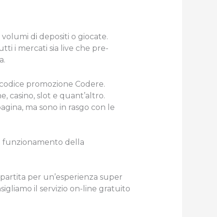
 volumi di depositi o giocate.
ti i mercati sia live che pre-
a.
n codice promozione Codere.
ne, casino, slot e quant’altro.
pagina, ma sono in rasgo con le
.
el funzionamento della
u partita per un’esperienza super
igliamo il servizio on-line gratuito