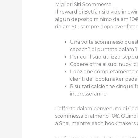
Migliori Siti Scommesse
Il reward di Betfair si divide in ow
algun deposito minimo dalam 10€. 
dalam 5€, sempre dopo aver fatto
Una volta scommesso questo
capacit? di puntata dalam 1
Per cui il suo utilizzo, sepp
Codere offre ai suoi nuovi 
L’opzione completamente d
clienti del bookmaker pada
Risultati calcio the cinque 
interesseranno.
L’offerta dalam benvenuto di Coder
scommessa di almeno 10€. Quindi 
a Snai, mentre each bookmakers c