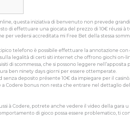
 online, questa iniziativa di benvenuto non prevede grandi
o di effettuare una giocata del prezzo di 10€ réussi à tut
one per vedersi accreditata mi Free Bet della stessa somm
ipico telefono è possibile effettuare la annotazione co
sulla legalità di certi siti internet che offrono giochi on-li
siti di scommessa, che si possono leggere nell’apposita 
ura ben ninety days giorni per essere ottemperate.
rd senza deposito présente 10€ da impiegare per il casinò
e a Codere bonus non resta che entrare nel dettaglio d
 réussi à Codere, potrete anche vedere il video della gara 
 comportamento di gioco possa essere problematico, ti cons