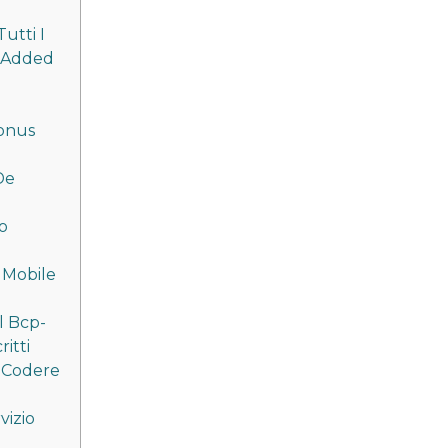
utti I
i Added
Bonus
 De
o
 Mobile
l Bcp-
itti
 Codere
vizio