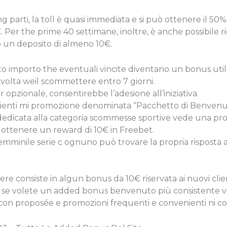
ing parti, la toll è quasi immediata e si può ottenere il 50
Per the prime 40 settimane, inoltre, è anche possibile 
 un deposito di almeno 10€.
 importo the eventuali vincite diventano un bonus util
 volta weil scommettere entro 7 giorni.
ur opzionale, consentirebbe l’adesione all’iniziativa.
clienti mi promozione denominata “Pacchetto di Benvenu
edicata alla categoria scommesse sportive vede una pr
 ottenere un reward di 10€ in Freebet.
femminile serie c ognuno può trovare la propria risposta a 
e consiste in algun bonus da 10€ riservata ai nuovi clien
se volete un added bonus benvenuto più consistente vi 
on proposée e promozioni frequenti e convenienti ni con