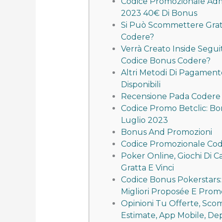
Codice Promozionale Adm
2023 40€ Di Bonus
Si Può Scommettere Grat
Codere?
Verrà Creato Inside Segu
Codice Bonus Codere?
Altri Metodi Di Pagament
Disponibili
Recensione Pada Codere
Codice Promo Betclic: Bo
Luglio 2023
Bonus And Promozioni
Codice Promozionale Co
Poker Online, Giochi Di C
Gratta E Vinci
Codice Bonus Pokerstars:
Migliori Proposée E Prom
Opinioni Tu Offerte, Sco
Estimate, App Mobile, Dep