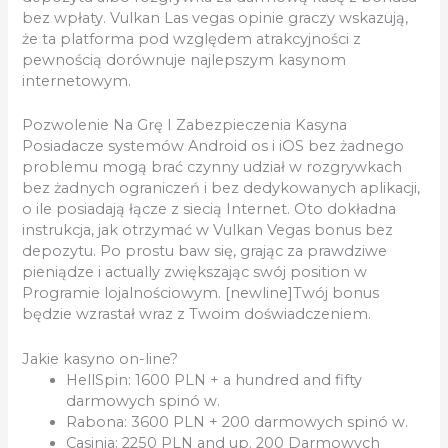
bez wpłaty. Vulkan Las vegas opinie graczy wskazują,
że ta platforma pod względem atrakcyjności z
pewnością dorównuje najlepszym kasynom
internetowym.
Pozwolenie Na Grę I Zabezpieczenia Kasyna
Posiadacze systemów Android os i iOS bez żadnego
problemu mogą brać czynny udział w rozgrywkach
bez żadnych ograniczeń i bez dedykowanych aplikacji,
o ile posiadają łącze z siecią Internet. Oto dokładna
instrukcja, jak otrzymać w Vulkan Vegas bonus bez
depozytu. Po prostu baw się, grając za prawdziwe
pieniądze i actually zwiększając swój position w
Programie lojalnościowym. [newline]Twój bonus
będzie wzrastał wraz z Twoim doświadczeniem.
Jakie kasyno on-line?
HellSpin: 1600 PLN + a hundred and fifty
darmowych spinó w.
Rabona: 3600 PLN + 200 darmowych spinó w.
Casinia: 2250 PLN and up. 200 Darmowych