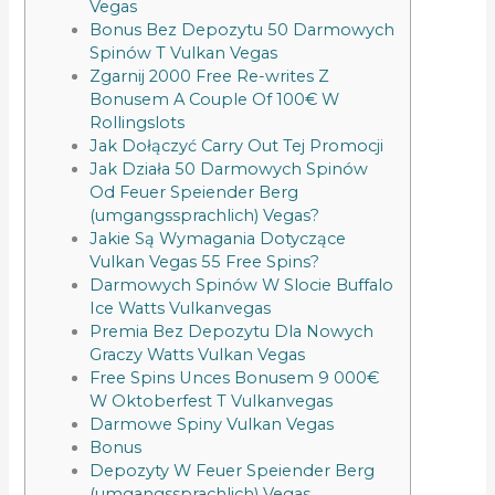
Vegas
Bonus Bez Depozytu 50 Darmowych
Spinów T Vulkan Vegas
Zgarnij 2000 Free Re-writes Z
Bonusem A Couple Of 100€ W
Rollingslots
Jak Dołączyć Carry Out Tej Promocji
Jak Działa 50 Darmowych Spinów
Od Feuer Speiender Berg
(umgangssprachlich) Vegas?
Jakie Są Wymagania Dotyczące
Vulkan Vegas 55 Free Spins?
Darmowych Spinów W Slocie Buffalo
Ice Watts Vulkanvegas
Premia Bez Depozytu Dla Nowych
Graczy Watts Vulkan Vegas
Free Spins Unces Bonusem 9 000€
W Oktoberfest T Vulkanvegas
Darmowe Spiny Vulkan Vegas
Bonus
Depozyty W Feuer Speiender Berg
(umgangssprachlich) Vegas