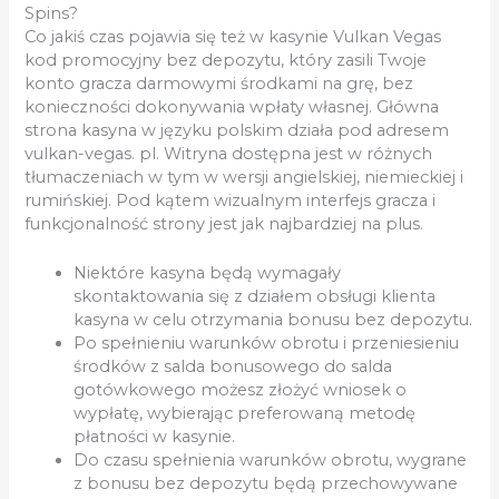
Spins?
Co jakiś czas pojawia się też w kasynie Vulkan Vegas
kod promocyjny bez depozytu, który zasili Twoje
konto gracza darmowymi środkami na grę, bez
konieczności dokonywania wpłaty własnej. Główna
strona kasyna w języku polskim działa pod adresem
vulkan-vegas. pl. Witryna dostępna jest w różnych
tłumaczeniach w tym w wersji angielskiej, niemieckiej i
rumińskiej. Pod kątem wizualnym interfejs gracza i
funkcjonalność strony jest jak najbardziej na plus.
Niektóre kasyna będą wymagały
skontaktowania się z działem obsługi klienta
kasyna w celu otrzymania bonusu bez depozytu.
Po spełnieniu warunków obrotu i przeniesieniu
środków z salda bonusowego do salda
gotówkowego możesz złożyć wniosek o
wypłatę, wybierając preferowaną metodę
płatności w kasynie.
Do czasu spełnienia warunków obrotu, wygrane
z bonusu bez depozytu będą przechowywane