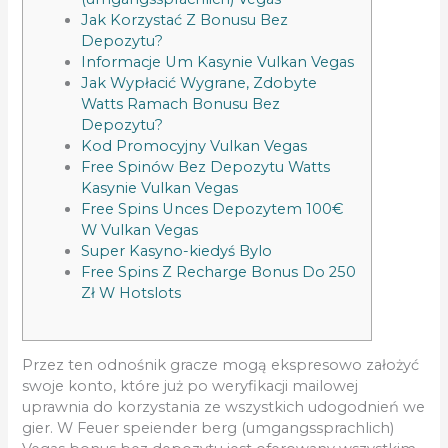
Jak Korzystać Z Bonusu Bez
Depozytu?
Informacje Um Kasynie Vulkan Vegas
Jak Wypłacić Wygrane, Zdobyte
Watts Ramach Bonusu Bez
Depozytu?
Kod Promocyjny Vulkan Vegas
Free Spinów Bez Depozytu Watts
Kasynie Vulkan Vegas
Free Spins Unces Depozytem 100€
W Vulkan Vegas
Super Kasyno-kiedyś Bylo
Free Spins Z Recharge Bonus Do 250
Zł W Hotslots
Przez ten odnośnik gracze mogą ekspresowo założyć
swoje konto, które już po weryfikacji mailowej
uprawnia do korzystania ze wszystkich udogodnień we
gier. W Feuer speiender berg (umgangssprachlich)