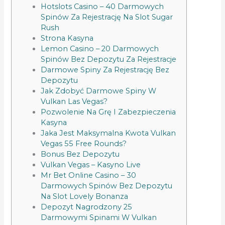
Hotslots Casino – 40 Darmowych
Spinów Za Rejestrację Na Slot Sugar
Rush
Strona Kasyna
Lemon Casino – 20 Darmowych
Spinów Bez Depozytu Za Rejestracje
Darmowe Spiny Za Rejestrację Bez
Depozytu
Jak Zdobyć Darmowe Spiny W
Vulkan Las Vegas?
Pozwolenie Na Grę I Zabezpieczenia
Kasyna
Jaka Jest Maksymalna Kwota Vulkan
Vegas 55 Free Rounds?
Bonus Bez Depozytu
Vulkan Vegas – Kasyno Live
Mr Bet Online Casino – 30
Darmowych Spinów Bez Depozytu
Na Slot Lovely Bonanza
Depozyt Nagrodzony 25
Darmowymi Spinami W Vulkan