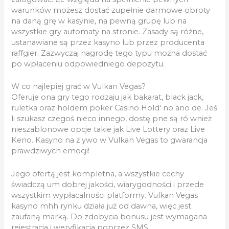
warunków możesz dostać zupełnie darmowe obroty
na daną grę w kasynie, na pewną grupę lub na
wszystkie gry automaty na stronie. Zasady są różne,
ustanawiane są przez kasyno lub przez producenta
raffgier. Zazwyczaj nagrodę tego typu można dostać
po wpłaceniu odpowiedniego depozytu.
W co najlepiej grać w Vulkan Vegas?
Oferuje ona gry tego rodzaju jak bakarat, black jack,
ruletka oraz holdem poker Casino Hold' no ano de. Jeś
li szukasz czegoś nieco innego, dostę pne są ró wnież
nieszablonowe opcje takie jak Live Lottery oraz Live
Keno. Kasyno na ż ywo w Vulkan Vegas to gwarancja
prawdziwych emocji!
Jego ofertą jest kompletna, a wszystkie cechy
świadczą um dobrej jakości, wiarygodności i przede
wszystkim wypłacalności platformy. Vulkan Vegas
kasyno mhh rynku działa już od dawna, więc jest
zaufaną marką. Do zdobycia bonusu jest wymagana
rejestracja i weryfikacja poprzez SMS.