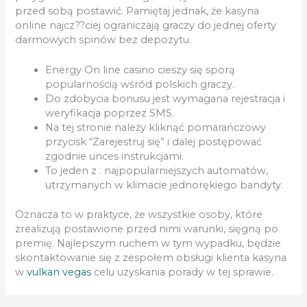
przed sobą postawić. Pamiętaj jednak, że kasyna
online najcz??ciej ograniczają graczy do jednej oferty
darmowych spinów bez depozytu.
Energy On line casino cieszy się sporą
popularnością wśród polskich graczy.
Do zdobycia bonusu jest wymagana rejestracja i
weryfikacja poprzez SMS.
Na tej stronie należy kliknąć pomarańczowy
przycisk “Zarejestruj się” i dalej postępować
zgodnie unces instrukcjami.
To jeden z . najpopularniejszych automatów,
utrzymanych w klimacie jednorękiego bandyty.
Oznacza to w praktyce, że wszystkie osoby, które
zrealizują postawione przed nimi warunki, sięgną po
premię. Najlepszym ruchem w tym wypadku, będzie
skontaktowanie się z zespołem obsługi klienta kasyna
w
vulkan vegas
celu uzyskania porady w tej sprawie.