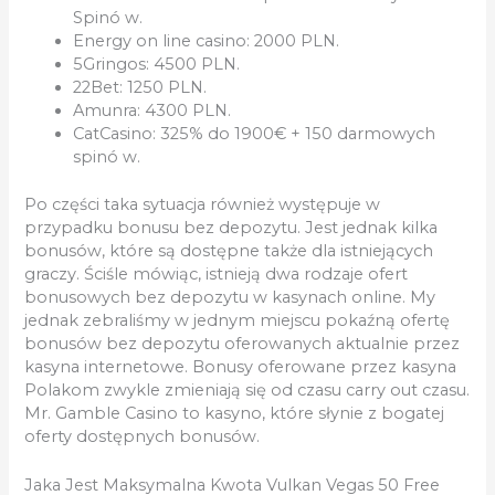
Spinó w.
Energy on line casino: 2000 PLN.
5Gringos: 4500 PLN.
22Bet: 1250 PLN.
Amunra: 4300 PLN.
CatCasino: 325% do 1900€ + 150 darmowych
spinó w.
Po części taka sytuacja również występuje w
przypadku bonusu bez depozytu. Jest jednak kilka
bonusów, które są dostępne także dla istniejących
graczy. Ściśle mówiąc, istnieją dwa rodzaje ofert
bonusowych bez depozytu w kasynach online. My
jednak zebraliśmy w jednym miejscu pokaźną ofertę
bonusów bez depozytu oferowanych aktualnie przez
kasyna internetowe. Bonusy oferowane przez kasyna
Polakom zwykle zmieniają się od czasu carry out czasu.
Mr. Gamble Casino to kasyno, które słynie z bogatej
oferty dostępnych bonusów.
Jaka Jest Maksymalna Kwota Vulkan Vegas 50 Free