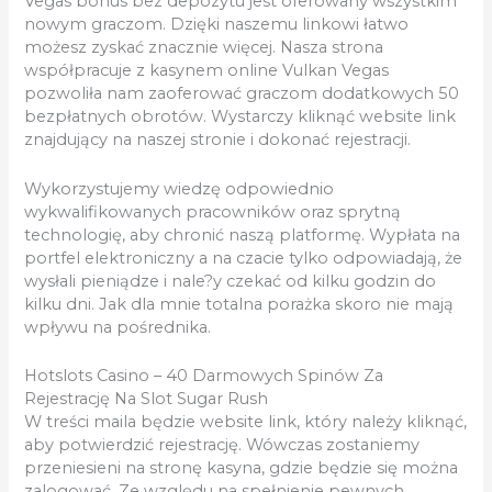
Vegas bonus bez depozytu jest oferowany wszystkim
nowym graczom. Dzięki naszemu linkowi łatwo
możesz zyskać znacznie więcej. Nasza strona
współpracuje z kasynem online Vulkan Vegas
pozwoliła nam zaoferować graczom dodatkowych 50
bezpłatnych obrotów. Wystarczy kliknąć website link
znajdujący na naszej stronie i dokonać rejestracji.
Wykorzystujemy wiedzę odpowiednio
wykwalifikowanych pracowników oraz sprytną
technologię, aby chronić naszą platformę. Wypłata na
portfel elektroniczny a na czacie tylko odpowiadają, że
wysłali pieniądze i nale?y czekać od kilku godzin do
kilku dni. Jak dla mnie totalna porażka skoro nie mają
wpływu na pośrednika.
Hotslots Casino – 40 Darmowych Spinów Za
Rejestrację Na Slot Sugar Rush
W treści maila będzie website link, który należy kliknąć,
aby potwierdzić rejestrację. Wówczas zostaniemy
przeniesieni na stronę kasyna, gdzie będzie się można
zalogować. Ze względu na spełnienie pewnych