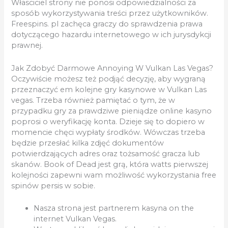
Własciciel strony nie ponosi odpowiedzialności za
sposób wykorzystywania treści przez użytkowników.
Freespins. pl zachęca graczy do sprawdzenia prawa
dotyczącego hazardu internetowego w ich jurysdykcji
prawnej.
Jak Zdobyć Darmowe Annoying W Vulkan Las Vegas?
Oczywiście możesz też podjąć decyzję, aby wygraną
przeznaczyć em kolejne gry kasynowe w Vulkan Las
vegas. Trzeba również pamiętać o tym, że w
przypadku gry za prawdziwe pieniądze online kasyno
poprosi o weryfikację konta. Dzieje się to dopiero w
momencie chęci wypłaty środków. Wówczas trzeba
będzie przesłać kilka zdjęć dokumentów
potwierdzających adres oraz tożsamość gracza lub
skanów. Book of Dead jest grą, która watts pierwszej
kolejności zapewni wam możliwość wykorzystania free
spinów persis w sobie.
Nasza strona jest partnerem kasyna on the
internet Vulkan Vegas.