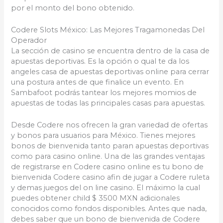
por el monto del bono obtenido.
Codere Slots México: Las Mejores Tragamonedas Del
Operador
La sección de casino se encuentra dentro de la casa de
apuestas deportivas. Es la opción o qual te da los
angeles casa de apuestas deportivas online para cerrar
una postura antes de que finalice un evento. En
Sambafoot podrás tantear los mejores momios de
apuestas de todas las principales casas para apuestas.
Desde Codere nos ofrecen la gran variedad de ofertas
y bonos para usuarios para México. Tienes mejores
bonos de bienvenida tanto paran apuestas deportivas
como para casino online. Una de las grandes ventajas
de registrarse en Codere casino online es tu bono de
bienvenida Codere casino afin de jugar a Codere ruleta
y demas juegos del on line casino. El máximo la cual
puedes obtener child $ 3500 MXN adicionales
conocidos como fondos disponibles. Antes que nada,
debes saber que un bono de bienvenida de Codere