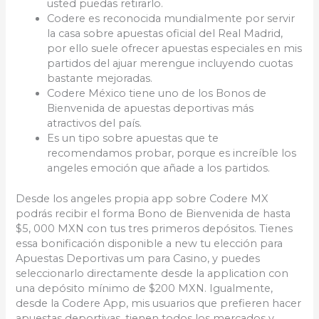
usted puedas retirarlo.
Codere es reconocida mundialmente por servir
la casa sobre apuestas oficial del Real Madrid,
por ello suele ofrecer apuestas especiales en mis
partidos del ajuar merengue incluyendo cuotas
bastante mejoradas.
Codere México tiene uno de los Bonos de
Bienvenida de apuestas deportivas más
atractivos del país.
Es un tipo sobre apuestas que te
recomendamos probar, porque es increíble los
angeles emoción que añade a los partidos.
Desde los angeles propia app sobre Codere MX
podrás recibir el forma Bono de Bienvenida de hasta
$5, 000 MXN con tus tres primeros depósitos. Tienes
essa bonificación disponible a new tu elección para
Apuestas Deportivas um para Casino, y puedes
seleccionarlo directamente desde la application con
una depósito mínimo de $200 MXN. Igualmente,
desde la Codere App, mis usuarios que prefieren hacer
apuestas deportivas, tienen todos los mercados y