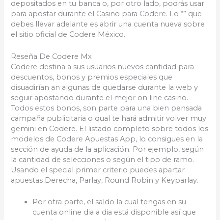
depositados en tu banca o, por otro lado, podrás usar
para apostar durante el Casino para Codere. Lo “” que
debes llevar adelante es abrir una cuenta nueva sobre
el sitio oficial de Codere México.
Reseña De Codere Mx
Codere destina a sus usuarios nuevos cantidad para
descuentos, bonos y premios especiales que
disuadirían an algunas de quedarse durante la web y
seguir apostando durante el mejor on line casino.
Todos estos bonos, son parte para una bien pensada
campaña publicitaria o qual te hará admitir volver muy
gemini en Codere. El listado completo sobre todos los
modelos de Codere Apuestas App, lo consigues en la
sección de ayuda de la aplicación. Por ejemplo, según
la cantidad de selecciones o según el tipo de ramo.
Usando el special primer criterio puedes apartar
apuestas Derecha, Parlay, Round Robin y Keyparlay.
Por otra parte, el saldo la cual tengas en su
cuenta online dia a dia está disponible así que