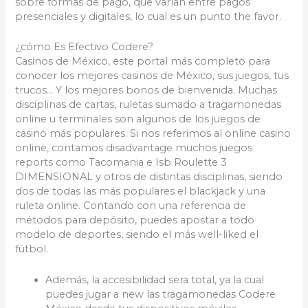
sobre formas de pago, que varían entre pagos
presenciales y digitales, lo cual es un punto the favor.
¿cómo Es Efectivo Codere?
Casinos de México, este portal más completo para
conocer los mejores casinos de México, sus juegos, tus
trucos… Y los mejores bonos de bienvenida. Muchas
disciplinas de cartas, ruletas sumado a tragamonedas
online u terminales son algunos de los juegos de
casino más populares. Si nos referimos al online casino
online, contamos disadvantage muchos juegos
reports como Tacomania e Isb Roulette 3
DIMENSIONAL y otros de distintas disciplinas, siendo
dos de todas las más populares el blackjack y una
ruleta online. Contando con una referencia de
métodos para depósito, puedes apostar a todo
modelo de deportes, siendo el más well-liked el
fútbol.
Además, la accesibilidad sera total, ya la cual
puedes jugar a new las tragamonedas Codere