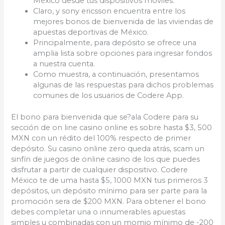
México desde tus dispositivos móviles.
Claro, y sony ericsson encuentra entre los
mejores bonos de bienvenida de las viviendas de
apuestas deportivas de México.
Principalmente, para depósito se ofrece una
amplia lista sobre opciones para ingresar fondos
a nuestra cuenta.
Como muestra, a continuación, presentamos
algunas de las respuestas para dichos problemas
comunes de los usuarios de Codere App.
El bono para bienvenida que se?ala Codere para su
sección de on line casino online es sobre hasta $3, 500
MXN con un rédito del 100% respecto de primer
depósito. Su casino online zero queda atrás, scam un
sinfín de juegos de online casino de los que puedes
disfrutar a partir de cualquier dispositivo. Codere
México te de uma hasta $5, 1000 MXN tus primeros 3
depósitos, un depósito mínimo para ser parte para la
promoción sera de $200 MXN. Para obtener el bono
debes completar una o innumerables apuestas
simples u combinadas con un momio mínimo de -200