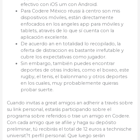
efectivo con iOS um con Android.
Para Codere México réussi à centro son mis
dispositivos móviles, están directamente
enfocados en los angeles app para móviles y
tablets, através de lo que sí cuenta con la
aplicación excelente.
De acuerdo an en totalidad lo recopilado, la
oferta de distraccion es bastante irrefutable y
cubre los expectativas como jugador.
Sin embargo, también puedes encontrar
deportes de otras índoles, como el boxeo, este
rugby, el tenis, el balonmano y otros deportes
en los cuales, muy probablemente quieras
probar suerte.
Cuando invitas a great amigos an adherir a través sobre
su link personal, estarás participando sobre el
programa sobre referidos o trae un amigo en Codere.
Con cada amigo que se afilie y haga su depósito
preliminar, tú recibirás el total de 12 euros a technische
universit?t perfil personal. Que luego serán