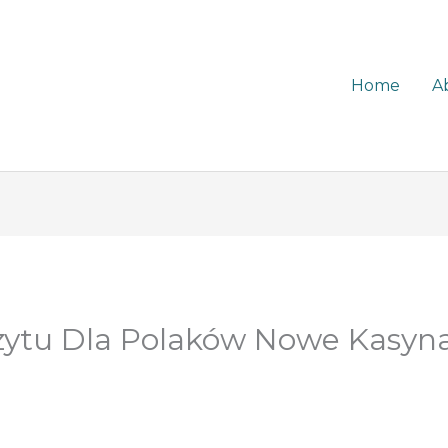
Home
A
zytu Dla Polaków Nowe Kasy