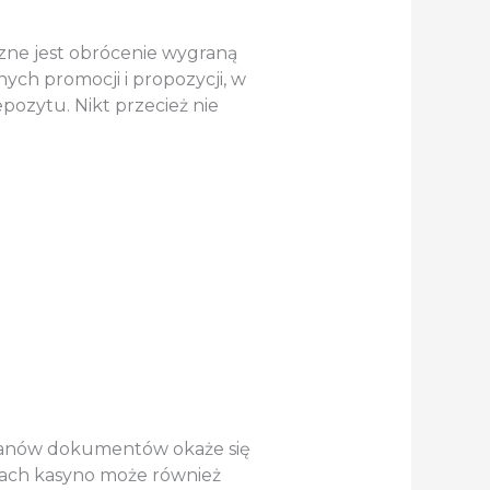
zne jest obrócenie wygraną
nych promocji i propozycji, w
ozytu. Nikt przecież nie
 skanów dokumentów okaże się
kach kasyno może również