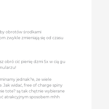
zby obrotów środkami
om zwykle zmieniają się od czasu
sz obró cić pienię dzmi 5x w cią gu
mularzu!
inamy jednak?e, że wiele
Jak widać, free of charge spiny
ie tote? są tak chętnie wybierane
 być atrakcyjnym sposobem mhh