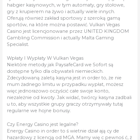
habgier kasynowych, w tym automaty, gry stołowe,
gry z krupierem na żywo i actually wiele innych.
Oferują również zakład sportowy z szeroką gamą
sportów, na które można postawić. Vulkan Vegas
Casino jest licencjonowane przez UNITED KINGDOM
Gambling Commission i actually Malta Gaming
Specialist.
Wpłaty I Wypłaty W Vulkan Vegas
Niektóre metody jak PaysafeCard we Sofort są
dostępne tylko dla obywateli niemieckich.
Zdecydowaną zaletą kasyna jest in order to, że nie
mum żadnego limitu w przypadku wypłat, możesz
więc jednorazowo oczyścić całe swoje konto,
niezależnie od kwoty. Jak widać, twórcy kasyna zadbali
u to, aby wszystkie grupy graczy otrzymywały tutaj
regularne we hojne bonusy.
Czy Energy Casino jest legalne?
Energy Casino in order to ś wietnie dział ają cy de
hazardowy z licencją od MGA. Mamy wię c pewnoś ć, ż