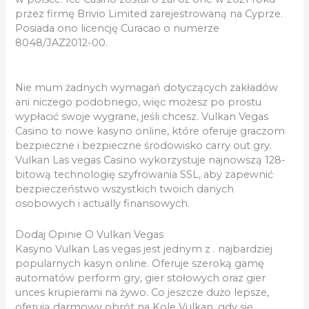
przez firmę Brivio Limited zarejestrowaną na Cyprze.
Posiada ono licencję Curacao o numerze
8048/JAZ2012-00.
Nie mum żadnych wymagań dotyczących zakładów
ani niczego podobnego, więc możesz po prostu
wypłacić swoje wygrane, jeśli chcesz. Vulkan Vegas
Casino to nowe kasyno online, które oferuje graczom
bezpieczne i bezpieczne środowisko carry out gry.
Vulkan Las vegas Casino wykorzystuje najnowszą 128-
bitową technologię szyfrowania SSL, aby zapewnić
bezpieczeństwo wszystkich twoich danych
osobowych i actually finansowych.
Dodaj Opinie O Vulkan Vegas
Kasyno Vulkan Las vegas jest jednym z . najbardziej
popularnych kasyn online. Oferuje szeroką gamę
automatów perform gry, gier stołowych oraz gier
unces krupierami na żywo. Co jeszcze dużo lepsze,
oferują darmowy obrót na Kole Vulkan, gdy się