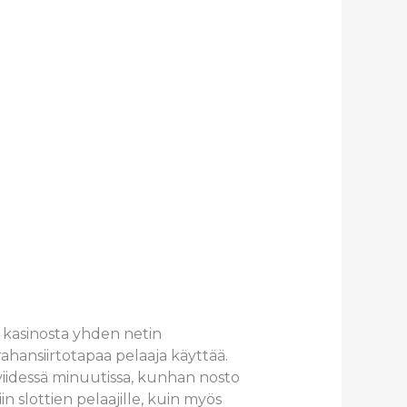
 kasinosta yhden netin
ahansiirtotapaa pelaaja käyttää.
e viidessä minuutissa, kunhan nosto
n slottien pelaajille, kuin myös