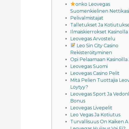
onko Leovegas
Suomenkielinen Nettikas
Pelivalmistajat
Talletukset Ja Kotiutuks
Ilmaiskierrokset Kasinolla
Leovegas Arvostelu
Leo Sin City Casino
Rekisteröityminen
Opi Pelaamaan Kasinoilla J
Leovegas Suomi
Leovegas Casino Pelit
Mitä Pelien Tuottajia Leo
Löytyy?
Leovegas Sport Ja Vedonl
Bonus
Leovegas Livepelit
Leo Vegas Ja Kotiutus
Turvallisuus On Kaiken A 
Leovegas Huijaus Vai Ei?