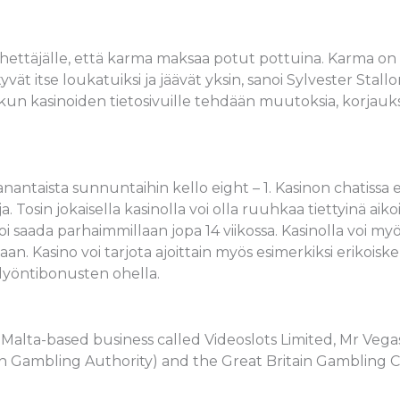
ähettäjälle, että karma maksaa potut pottuina. Karma on l
tyvät itse loukatuiksi ja jäävät yksin, sanoi Sylvester St
kun kasinoiden tietosivuille tehdään muutoksia, korjauks
ntaista sunnuntaihin kello eight – 1. Kasinon chatissa ei 
sin jokaisella kasinolla voi olla ruuhkaa tiettyinä aikoina
a voi saada parhaimmillaan jopa 14 viikossa. Kasinolla voi myö
 Kasino voi tarjota ajoittain myös esimerkiksi erikoiske
yöntibonusten ohella.
alta-based business called Videoslots Limited, Mr Vegas
h Gambling Authority) and the Great Britain Gambling