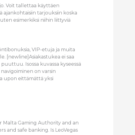
. Voit tallettaa käyttäen
yä ajankohtaisiin tarjouksiin koska
en esimerkiksi niihin liittyviä
öntibonuksia, VIP-etuja ja muita
e. [newline]Asiakastukea ei saa
in puuttuu. Isossa kuvassa kyseessä
a navigoiminen on varsin
ka upon eittämättä yksi
our Malta Gaming Authority and an
rs and safe banking. Is LeoVegas