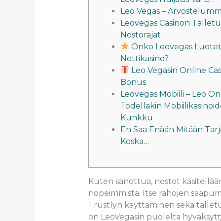
Leo Vegas – Arvostelum
Leovegas Casinon Talletu
Nostorajat
Onko Leovegas Luotet
Nettikasino?
Leo Vegasin Online Cas
Bonus
Leovegas Mobiili – Leo On
Todellakin Mobiilikasinoi
Kunkku
En Saa Enään Mitään Tarj
Koska…
Kuten sanottua, nostot käsitellä
nopeimmista. Itse rahojen saapumi
Trustlyn käyttäminen sekä talletuks
on LeoVegasin puolelta hyväksytty.