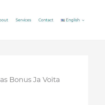
bout
Services
Contact
English
as Bonus Ja Voita