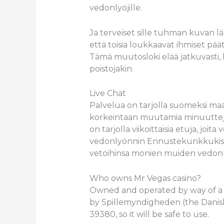
vedonlyöjille.
Ja terveiset sille tuhman kuvan l
että toisia loukkaavat ihmiset pää
Tämä muutosloki elää jatkuvasti, 
poistojakin.
Live Chat
Palvelua on tarjolla suomeksi maana
korkeintaan muutamia minuutteja. To
on tarjolla viikoittaisia etuja, joit
vedonlyönnin Ennustekunkkukisaan.
vetoihinsa monien muiden vedonl
Who owns Mr Vegas casino?
Owned and operated by way of a M
by Spillemyndigheden (the Danis
39380, so it will be safe to use.