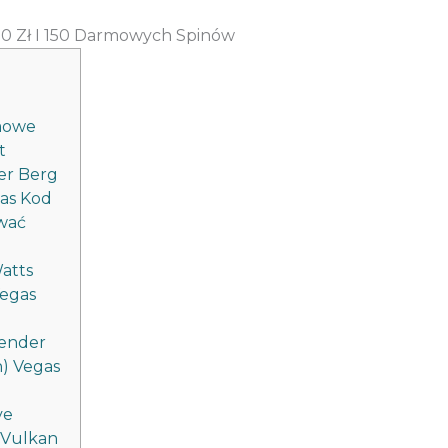
00 Zł I 150 Darmowych Spinów
mowe
t
er Berg
as Kod
wać
atts
Vegas
ender
) Vegas
ve
 Vulkan