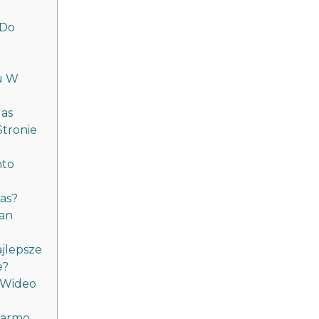
 Do
u W
as
Stronie
nto
as?
kan
jlepsze
e?
 Wideo
Darmo