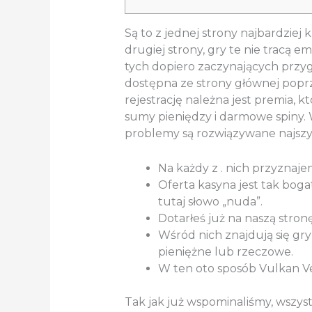
Są to z jednej strony najbardzie
drugiej strony, gry te nie tracą 
tych dopiero zaczynających przyg
dostępna ze strony głównej poprzez
rejestrację należna jest premia,
sumy pieniędzy i darmowe spiny. 
problemy są rozwiązywane najszyb
Na każdy z . nich przyznaje
Oferta kasyna jest tak boga
tutaj słowo „nuda”.
Dotarłeś już na naszą stro
Wśród nich znajdują się gry 
pieniężne lub rzeczowe.
W ten oto sposób Vulkan V
Tak jak już wspominaliśmy, wszystk