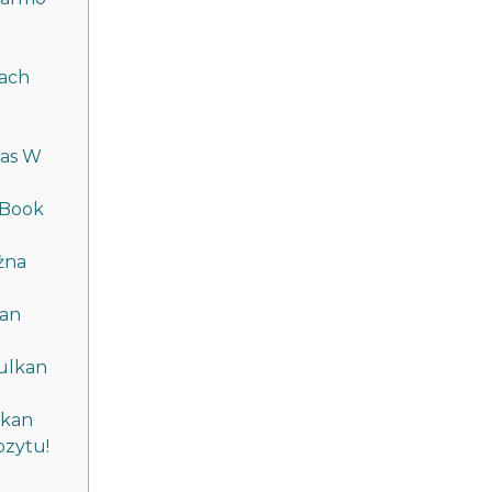
ach
gas W
 Book
żna
kan
ulkan
lkan
ozytu!