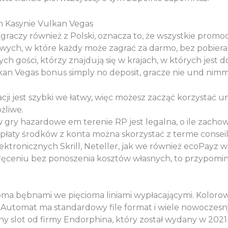
 Kasynie Vulkan Vegas
graczy również z Polski, oznacza to, że wszystkie promoc
wych, w które każdy może zagrać za darmo, bez pobierania 
ch gości, którzy znajdują się w krajach, w których jest 
lkan Vegas bonus simply no deposit, gracze nie und nimm
cji jest szybki we łatwy, więc możesz zacząć korzystać un
żliwe.
ry hazardowe em terenie RP jest legalna, o ile zachow
płaty środków z konta można skorzystać z terme consei
elektronicznych Skrill, Neteller, jak we również ecoPayz 
kręceniu bez ponoszenia kosztów własnych, to przypomi
ioma bębnami we pięcioma liniami wypłacającymi. Kolor
 Automat ma standardowy file format i wiele nowoczesn
 slot od firmy Endorphina, który został wydany w 2021