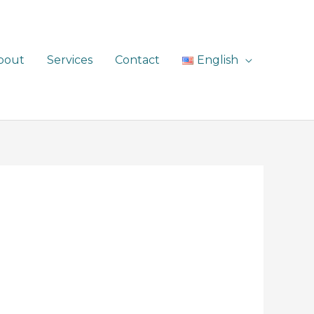
bout
Services
Contact
English