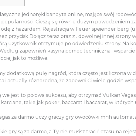
j klasyczne jednoręki bandyta online, mające swój rodo
em popularności. Cieszą się równie dużym powodzeniem z
odę z hazardem. Rejestracja w Feuer speiender berg (u
 przycisk Dołącz teraz oraz z . dowolnej innej strony wit
 którą użytkownik otrzymuje po odwiedzeniu strony. Na 
Według zapewnień kasyna pomoc techniczna i wsparcie gr
ciej jak to możliwe.
my dodatkową pulę nagród, która często jest liczona w dz
ta i actually różnorodna, że zapewni Ci wiele godzin wsp
nę we jest to połowa sukcesu, aby otrzymać Vulkan Vega
karciane, takie jak poker, baccarat i baccarat, w któryc
egas za darmo uczy graczy gry owocówki mhh automat
ie gry są za darmo, a Ty nie musisz tracić czasu na reje