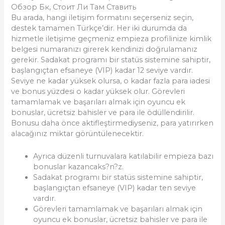
Обзор Бк, Стоит Ли Там Ставить
Bu arada, hangi iletişim formatını seçerseniz seçin,
destek tamamen Türkçe’dir. Her iki durumda da
hizmetle iletişime geçmeniz empieza profilinize kimlik
belgesi numaranızı girerek kendinizi doğrulamanız
gerekir. Sadakat programı bir statüs sistemine sahiptir,
başlangıçtan efsaneye (VIP) kadar 12 seviye vardır.
Seviye ne kadar yüksek olursa, o kadar fazla para iadesi
ve bonus yüzdesi o kadar yüksek olur. Görevleri
tamamlamak ve başarıları almak için oyuncu ek
bonuslar, ücretsiz bahisler ve para ile ödüllendirilir.
Bonusu daha önce aktifleştirmediyseniz, para yatırırken
alacağınız miktar görüntülenecektir.
Ayrıca düzenli turnuvalara katılabilir empieza bazı
bonuslar kazancaks?n?z.
Sadakat programı bir statüs sistemine sahiptir,
başlangıçtan efsaneye (VIP) kadar ten seviye
vardır.
Görevleri tamamlamak ve başarıları almak için
oyuncu ek bonuslar, ücretsiz bahisler ve para ile