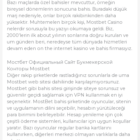
Bazı maçlarda özel bahisler mevcuttur, örneğin
bireysel dönemlerin sonucuna bahis. Buradaki düşük
marj nedeniyle, onlar birçok rakibinkinden daha
yüksektir. Muhtemelen birçok kişi, Mostbet Casino
nelerdir sorusuyla bu yazıyı okumaya geldi. Biz,
2000’lerin ilk about yılının sonlarına doğru kurulan ve
um günden beri, neredeyse tüm dünyada hizmetleri
devam eden on the internet kasino ve bahis firmasıyız.
Мостбет Официальный Сайт Букмекерской
Конторы Mostbet
Diğer rakip şirketlerde rastladığınız sorunlarla de uma
Mostbet web sitesi dahiliinde karşılaşmıyorsunuz.
Mostbet gibi bahis sitesi girişinde siteye sorunsuz ve
güvenilir geçidi sağlamak için VPN kullanmak en iyi
seçenektir. MostBet bahis şirketinde oyuncular, sitenin
ve uygulamanın dilini seçebilir, hesabın yürütüleceği
para birimini belirleyebilir. Hesap yenileme için çok
çeşitli ödeme sistemleri, kullanıcılar için uygun koşullar
yaratır. Bazı oyuncular regular banka kartlarını
kullanırken, diğerleri merkezi olmayan varlıklarla daha