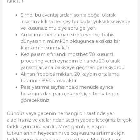
rahattır.
Şimdi bu avantajlardan sonra doğal olarak
insanın akllına her şey bu kadar yüksek seviyede
ve kusursuz mu diye soru geliyor.
Amacımız her zaman size çevrimiçi bahis
dünyasının mümkün olduğunca eksiksiz bir
kapsamını sunmaktır.
Kez param sıfırlandı mostbet 70 kusur tl
procuring vardı oynadım bir anda 20 olarak
yansıttılar, ana bakiyeye geçmesi gerekiyordu.
Alınan freebies miktarı, 20 kaybın ortalama
tutarının %50’si olacaktır.
Para yatırma sayfasındaki menüde ayrıca
hesabınızdan para çekmek için bir kategori
göreceksiniz.
Gündüz veya gecenin herhangi bir saatinde yer
alabilirsiniz ve aralarından seçim yapabileceğiniz birçok
farklı oyun türü vardır. Most gamble, e spor
tutkunlarının heyecanını ve coşkusunu artırmak için
farklı oyun seçenekleri sunmaktadır. Mostbet canlı