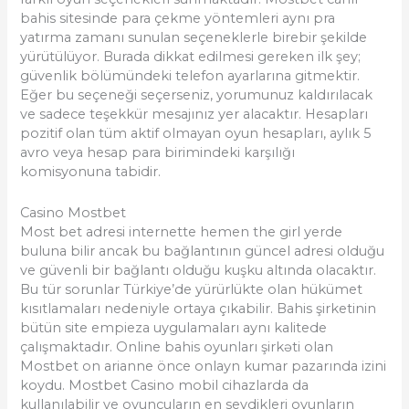
bahis sitesinde para çekme yöntemleri aynı pra
yatırma zamanı sunulan seçeneklerle birebir şekilde
yürütülüyor. Burada dikkat edilmesi gereken ilk şey;
güvenlik bölümündeki telefon ayarlarına gitmektir.
Eğer bu seçeneği seçerseniz, yorumunuz kaldırılacak
ve sadece teşekkür mesajınız yer alacaktır. Hesapları
pozitif olan tüm aktif olmayan oyun hesapları, aylık 5
avro veya hesap para birimindeki karşılığı
komisyonuna tabidir.
Casino Mostbet
Most bet adresi internette hemen the girl yerde
buluna bilir ancak bu bağlantının güncel adresi olduğu
ve güvenli bir bağlantı olduğu kuşku altında olacaktır.
Bu tür sorunlar Türkiye’de yürürlükte olan hükümet
kısıtlamaları nedeniyle ortaya çıkabilir. Bahis şirketinin
bütün site empieza uygulamaları aynı kalitede
çalışmaktadır. Online bahis oyunları şirkəti olan
Mostbet on arianne önce onlayn kumar pazarında izini
koydu. Mostbet Casino mobil cihazlarda da
kullanılabilir ve oyuncuların en sevdikleri oyunların