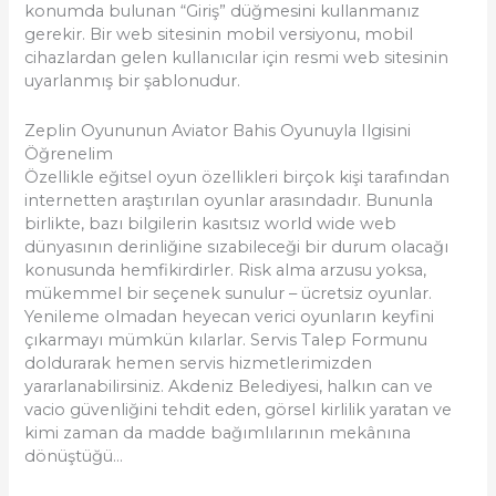
konumda bulunan “Giriş” düğmesini kullanmanız
gerekir. Bir web sitesinin mobil versiyonu, mobil
cihazlardan gelen kullanıcılar için resmi web sitesinin
uyarlanmış bir şablonudur.
Zeplin Oyununun Aviator Bahis Oyunuyla Ilgisini
Öğrenelim
Özellikle eğitsel oyun özellikleri birçok kişi tarafından
internetten araştırılan oyunlar arasındadır. Bununla
birlikte, bazı bilgilerin kasıtsız world wide web
dünyasının derinliğine sızabileceği bir durum olacağı
konusunda hemfikirdirler. Risk alma arzusu yoksa,
mükemmel bir seçenek sunulur – ücretsiz oyunlar.
Yenileme olmadan heyecan verici oyunların keyfini
çıkarmayı mümkün kılarlar. Servis Talep Formunu
doldurarak hemen servis hizmetlerimizden
yararlanabilirsiniz. Akdeniz Belediyesi, halkın can ve
vacio güvenliğini tehdit eden, görsel kirlilik yaratan ve
kimi zaman da madde bağımlılarının mekânına
dönüştüğü…