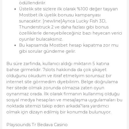
ödüllendirilir.
Üstelik site sizlere ilk olarak %100 değer taşıyan
Mostbet ilk üyelik bonusu kampanyası
sunacaktır. [newline]Ayrıca Lucky Fish 3D,
Thunderstruck 2 ve daha fazlası gibi bonus
özelliklerle deneyebileceğiniz bazı heyecan verici
oyunlar bulacaksınız.
Bu kapsamda Mostbet hesap kapatma zor mu
gibi sorular gündeme gelir.
Bu süre zarfında, kullanıcı aldığı miktarın 5 katına
bahse girmelidir. 7slots hakkında da çok şikayet
olduğunu okudum ve itiraf etmeliyim sorunsuz bir
internet site görmedim diyebilirim. Belge doğrulama
her sitede olmak zorunda olmazsa zaten oyun
oynanmaz orada. İlk olarak firmanın kullanmış olduğu
sosyal medya hesapları ve mesajlaşma uygulamaları bu
noktada sitemizi takip eden arkada?lara yardımcı
olmak için dizayn edilmiş bir konumda bulunuyor.
Playsounds Tr Bedava Casino