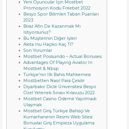
Yeni Oyuncular Için Mostbet
Promosyon Kodu Freebet 2022
Besyo Spor Bilimleri Taban Puanları
2023
Biraz Afin De Kazanmak Mı
Istiyorsunuz?
Bu Müşterinin Diğer Işleri
Akita Inu Haçiko Kaç Tl?
Son Yorumlar
Mostbet Possuindo – Actual Bonuses
Advantages Of Playing Aviator In
Mostbet & Nbsp
Türkiye’nin Ilk Bahis Mahkemesi
Mostbetten Nasıl Para Çekilir
Diyarbakır Dicle Üniversitesi Besyo
Özel Yetenek Sınavı Kılavuzu 2022
Mostbet Casino Ödeme Yapılmadı
Ulaşmak
Mostbet Giriş Türkiye Bahisçi Ve
Kumarhanenin Resmi Web Sitesi
Bonuslar Giriş Empieza Uygulama