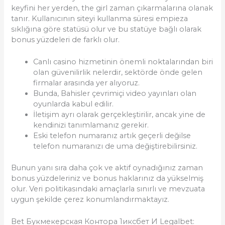
keyfini her yerden, the girl zaman çıkarmalarına olanak
tanır. Kullanıcının siteyi kullanma süresi empieza
sıklığına göre statüsü olur ve bu statüye bağlı olarak
bonus yüzdeleri de farklı olur.
Canlı casino hizmetinin önemli noktalarından biri
olan güvenilirlik nelerdir, sektörde önde gelen
firmalar arasında yer alıyoruz.
Bunda, Bahisler çevrimiçi video yayınları olan
oyunlarda kabul edilir.
İletişim ayrı olarak gerçekleştirilir, ancak yine de
kendinizi tanımlamanız gerekir.
Eski telefon numaranız artık geçerli değilse
telefon numaranızı de uma değiştirebilirsiniz.
Bunun yanı sıra daha çok ve aktif oynadığınız zaman
bonus yüzdeleriniz ve bonus haklarınız da yükselmiş
olur. Veri politikasındaki amaçlarla sınırlı ve mevzuata
uygun şekilde çerez konumlandırmaktayız.
Bet Букмекерская Контора 1иксбет И Legalbet: