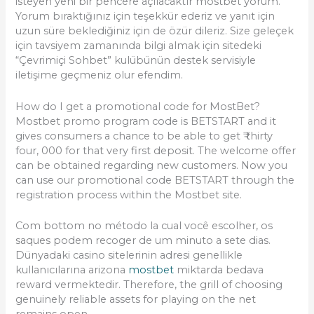
isteyen yeni bir pencere açılacaktır mostbet yorum.
Yorum bıraktığınız için teşekkür ederiz ve yanıt için
uzun süre beklediğiniz için de özür dileriz. Size geleçek
için tavsiyem zamanında bilgi almak için sitedeki
“Çevrimiçi Sohbet” kulübünün destek servisiyle
iletişime geçmeniz olur efendim.
How do I get a promotional code for MostBet?
Mostbet promo program code is BETSTART and it
gives consumers a chance to be able to get ₹ thirty
four, 000 for that very first deposit. The welcome offer
can be obtained regarding new customers. Now you
can use our promotional code BETSTART through the
registration process within the Mostbet site.
Com bottom no método la cual você escolher, os
saques podem recoger de um minuto a sete dias.
Dünyadaki casino sitelerinin adresi genellikle
kullanıcılarına arizona
mostbet
miktarda bedava
reward vermektedir. Therefore, the grill of choosing
genuinely reliable assets for playing on the net
remains open.