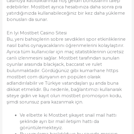
casinoya katıldıklarında hoş geldin bonuslarını talep
edebilirler. Mostbet ayrıca hesabınıza daha sonra pra
yatırdığınızda kullanabileceğiniz bir kez daha yükleme
bonusları da sunar.
En Iyi Mostbet Casino Sitesi
Bu, yeni bahisçilerin sobre sevdikleri spor etkinliklerine
nasıl bahis oynayacaklarını öğrenmelerini kolaylaştırır.
Ayrıca tüm kullanıcılar için maç istatistiklerinin ücretsiz
canlı izlenmesini sağlar. Mostbet tarafından sunulan
oyunlar arasında blackjack, baccarat ve rulet
bulunmaktadır. Gördüğünüz gibi kumarhane https
mostbet com dünyanın en popüleri olarak
adlandırılabilir ve Türkiye vatandaşları şu anda buna
dikkat etmelidir. Bu nedenle, bağlantımızı kullanarak
siteye gidin ve kayıt olun mostbet promosyon kodu,
şimdi sorunsuz para kazanmak için.
Ve elbette ki Mostbet şikayet snail mail hattı
şeklinde ayrı bir mail iletişim hattı da
görüntülemekteyiz.