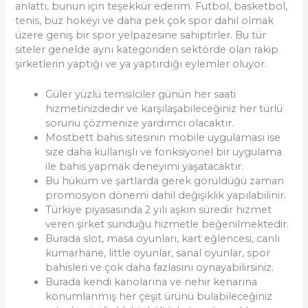
anlattı, bunun için teşekkür ederim. Futbol, basketbol,
tenis, buz hokeyi ve daha pek çok spor dahil olmak
üzere geniş bir spor yelpazesine sahiptirler. Bu tür
siteler genelde aynı kategoriden sektörde olan rakip
şirketlerin yaptığı ve ya yaptırdığı eylemler oluyor.
Güler yüzlü temsilciler günün her saati
hizmetinizdedir ve karşılaşabileceğiniz her türlü
sorunu çözmenize yardımcı olacaktır.
Mostbett bahis sitesinin mobile uygulaması ise
size daha kullanışlı ve fonksiyonel bir uygulama
ile bahis yapmak deneyimi yaşatacaktır.
Bu hüküm ve şartlarda gerek görüldüğü zaman
promosyon dönemi dahil değişiklik yapılabilinir.
Türkiye piyasasında 2 yılı aşkın süredir hizmet
veren şirket sunduğu hizmetle beğenilmektedir.
Burada slot, masa oyunları, kart eğlencesi, canlı
kumarhane, little oyunlar, sanal oyunlar, spor
bahisleri ve çok daha fazlasını oynayabilirsiniz.
Burada kendi kanolarına ve nehir kenarına
konumlanmış her çeşit ürünü bulabileceğiniz