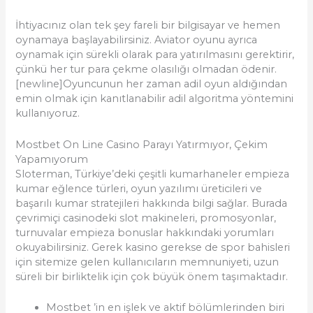
İhtiyacınız olan tek şey fareli bir bilgisayar ve hemen
oynamaya başlayabilirsiniz. Aviator oyunu ayrıca
oynamak için sürekli olarak para yatırılmasını gerektirir,
çünkü her tur para çekme olasılığı olmadan ödenir.
[newline]Oyuncunun her zaman adil oyun aldığından
emin olmak için kanıtlanabilir adil algoritma yöntemini
kullanıyoruz.
Mostbet On Line Casino Parayı Yatırmıyor, Çekim
Yapamıyorum
Sloterman, Türkiye’deki çeşitli kumarhaneler empieza
kumar eğlence türleri, oyun yazılımı üreticileri ve
başarılı kumar stratejileri hakkında bilgi sağlar. Burada
çevrimiçi casinodeki slot makineleri, promosyonlar,
turnuvalar empieza bonuslar hakkındaki yorumları
okuyabilirsiniz. Gerek kasino gerekse de spor bahisleri
için sitemize gelen kullanıcıların memnuniyeti, uzun
süreli bir birliktelik için çok büyük önem taşımaktadır.
Mostbet ’in en işlek ve aktif bölümlerinden biri