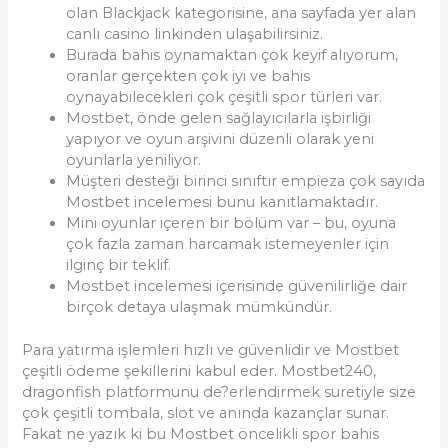
olan Blackjack kategorisine, ana sayfada yer alan
canlı casino linkinden ulaşabilirsiniz.
Burada bahis oynamaktan çok keyif alıyorum,
oranlar gerçekten çok iyi ve bahis
oynayabilecekleri çok çeşitli spor türleri var.
Mostbet, önde gelen sağlayıcılarla işbirliği
yapıyor ve oyun arşivini düzenli olarak yeni
oyunlarla yeniliyor.
Müşteri desteği birinci sınıftır empieza çok sayıda
Mostbet incelemesi bunu kanıtlamaktadır.
Mini oyunlar içeren bir bölüm var – bu, oyuna
çok fazla zaman harcamak istemeyenler için
ilginç bir teklif.
Mostbet incelemesi içerisinde güvenilirliğe dair
birçok detaya ulaşmak mümkündür.
Para yatırma işlemleri hızlı ve güvenlidir ve Mostbet
çeşitli ödeme şekillerini kabul eder. Mostbet240,
dragonfish platformunu de?erlendirmek suretiyle size
çok çeşitli tombala, slot ve anında kazançlar sunar.
Fakat ne yazık ki bu Mostbet öncelikli spor bahis