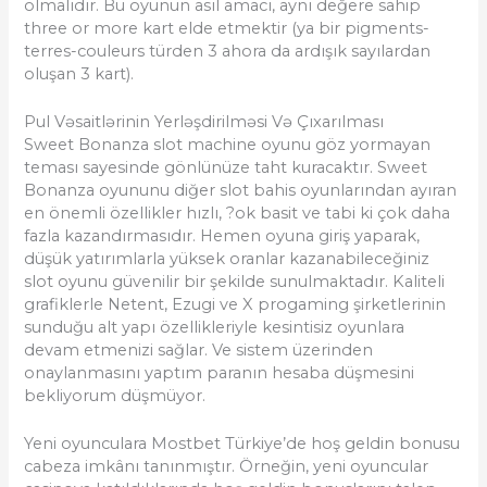
olmalıdır. Bu oyunun asıl amacı, aynı değere sahip
three or more kart elde etmektir (ya bir pigments-
terres-couleurs türden 3 ahora da ardışık sayılardan
oluşan 3 kart).
Pul Vəsaitlərinin Yerləşdirilməsi Və Çıxarılması
Sweet Bonanza slot machine oyunu göz yormayan
teması sayesinde gönlünüze taht kuracaktır. Sweet
Bonanza oyununu diğer slot bahis oyunlarından ayıran
en önemli özellikler hızlı, ?ok basit ve tabi ki çok daha
fazla kazandırmasıdır. Hemen oyuna giriş yaparak,
düşük yatırımlarla yüksek oranlar kazanabileceğiniz
slot oyunu güvenilir bir şekilde sunulmaktadır. Kaliteli
grafiklerle Netent, Ezugi ve X progaming şirketlerinin
sunduğu alt yapı özellikleriyle kesintisiz oyunlara
devam etmenizi sağlar. Ve sistem üzerinden
onaylanmasını yaptım paranın hesaba düşmesini
bekliyorum düşmüyor.
Yeni oyunculara Mostbet Türkiye’de hoş geldin bonusu
cabeza imkânı tanınmıştır. Örneğin, yeni oyuncular