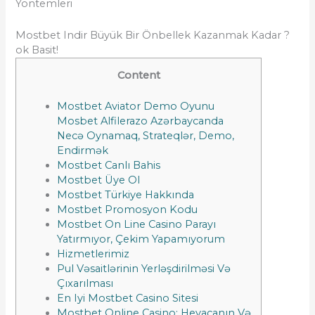
Yöntemleri
Mostbet Indir Büyük Bir Önbellek Kazanmak Kadar ?
ok Basit!
Content
Mostbet Aviator Demo Oyunu ️
Mosbet Alfilerazo Azərbaycanda
Necə Oynamaq, Strateqlər, Demo,
Endirmək
Mostbet Canlı Bahis
Mostbet Üye Ol
Mostbet Türkiye Hakkında
Mostbet Promosyon Kodu
Mostbet On Line Casino Parayı
Yatırmıyor, Çekim Yapamıyorum
Hizmetlerimiz
Pul Vəsaitlərinin Yerləşdirilməsi Və
Çıxarılması
En Iyi Mostbet Casino Sitesi
Mostbet Online Casino: Heyacanın Və