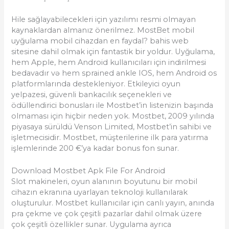
Hile sağlayabilecekleri için yazılımı resmi olmayan
kaynaklardan almanız önerilmez. MostBet mobil
uyğulama mobil cihazdan en faydal? bahis web
sitesine dahil olmak için fantastik bir yoldur. Uyğulama,
hem Apple, hem Android kullanıcıları için indirilmesi
bedavadır və hem sprained ankle IOS, hem Android os
platformlarında destekleniyor. Etkileyici oyun
yelpazesi, güvenli bankacılık seçenekleri ve
ödüllendirici bonusları ile Mostbet’in listenizin başında
olmaması için hiçbir neden yok. Mostbet, 2009 yılında
piyasaya sürüldü Venson Limited, Mostbet’in sahibi ve
işletmecisidir. Mostbet, müşterilerine ilk para yatırma
işlemlerinde 200 €’ya kadar bonus fon sunar.
Download Mostbet Apk File For Android
Slot makineleri, oyun alanının boyutunu bir mobil
cihazın ekranına uyarlayan teknoloji kullanılarak
oluşturulur. Mostbet kullanıcılar için canlı yayın, anında
pra çekme ve çok çeşitli pazarlar dahil olmak üzere
çok çeşitli özellikler sunar. Uygulama ayrıca