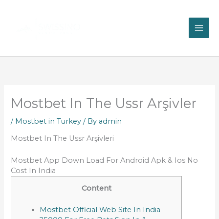
Skip
to
content
Mostbet In The Ussr Arşivler
/
Mostbet in Turkey
/ By
admin
Mostbet In The Ussr Arşivleri
Mostbet App Down Load For Android Apk & Ios No
Cost In India
Content
Mostbet Official Web Site In India