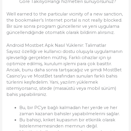
Göre TakılıyoHangi hizmetleri sunuyorsunuz?
Well earned to the particular vicinity of a new sanction,
the bookmaker’s Internet portal is not really blocked.
Bir süre sonra program güncellenir ve yeni uygulama
güncellendiğinde otomatik olarak bildirim alırsınız.
Android Mostbet Apk Nasıl Yüklenir: Talimatlar
Sayısız özelliği ve kullanıcı dostu oluşuyla uygulamanın
işlevselliği gerçekten müthiş. Farklı cihazlar için iyi
optimize edilmiş, kurulum işlemi para çok basittir.
Ancak, bunu daha sonra tartışacağız ve şimdi MostBet
Casino’yu ve MostBet tarafından sunulan farklı bahis
türlerini keşfedelim. Yani, yazılım yüklemek
istemiyorsanız, sitede (masaüstü veya mobil sürüm)
bahis yapabilirsiniz.
Bu, bir PC’ye bağlı kalmadan her yerde ve her
zaman kazanan bahisler yapabilmelerini sağlar.
Bu bahisçi, kriket kupasının bir etkinlik olarak
listelenmemesinden memnun değil.