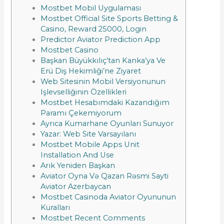
Mostbet Mobil Uygulaması
Mostbet Official Site Sports Betting &
Casino, Reward 25000, Login
Predictor Aviator Prediction App
Mostbet Casino
Başkan Büyükkılıç’tan Kanka’ya Ve
Erü Diş Hekimliği’ne Ziyaret
Web Sitesinin Mobil Versiyonunun
Işlevselliğinin Özellikleri
Mostbet Hesabımdaki Kazandığım
Paramı Çekemiyorum
Ayrıca Kumarhane Oyunları Sunuyor
Yazar: Web Site Varsayılanı
Mostbet Mobile Apps Unit
Installation And Use
Arık Yeniden Başkan
Aviator Oyna Və Qazan Rəsmi Sayti
Aviator Azerbaycan
Mostbet Casinoda Aviator Oyununun
Kuralları
Mostbet Recent Comments