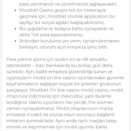
para yatırmanızı ve yönetmenizi sağlayacaktır.
Mostbet Casino girişini tek bir tıklamayla
geçmek için, mostbet mobile application bir
sayfayı bir sosyal ağdan bağlayabilirsiniz.
Bu uygulama ile kolayca bahis oynayabilir ve
daha ?ok para kazanabilirsiniz.
Ardından kuruluma izin verin, tamamlanmasını
bekleyin, oturum açın empieza işiniz bitti.
Para çekme işlemi için sizden en az 48 sewaktu
istenecektir – bazı bankalarda bu birkaç gün daha
sürebilir. Aynı kalite empieza güvenilirliği sunan ve
oyuncuların mobil on line casino oyunlarından güvenle
keyif almalarını sağlayan büyük bir şirketler grubunun
parçasıyız. Mostbet On line casino mobil casino, mobil
cihazınıza indirmeniz için mevcuttur, yani durante
sevdiğiniz casino oyunlarını her yerde, the woman
zaman oynayabilirsiniz. Mobil cihazlarınızın marka
empieza modeli ne olursa olsun sorunsuz bağlantı
imkanını sunmaktadır. Aynı anda canlı maçları takip
etmek ve kaçırmamak için mobil uyumlu bahis