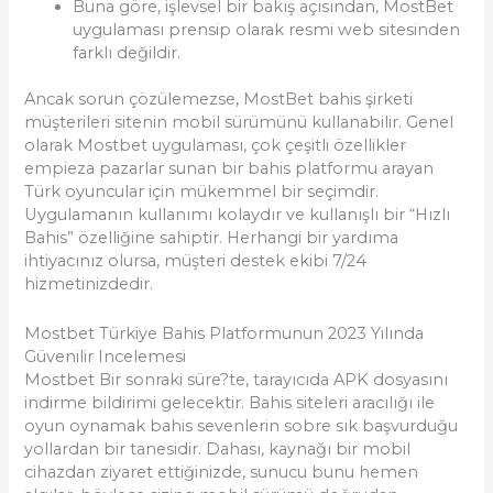
Buna göre, işlevsel bir bakış açısından, MostBet
uygulaması prensip olarak resmi web sitesinden
farklı değildir.
Ancak sorun çözülemezse, MostBet bahis şirketi
müşterileri sitenin mobil sürümünü kullanabilir. Genel
olarak Mostbet uygulaması, çok çeşitli özellikler
empieza pazarlar sunan bir bahis platformu arayan
Türk oyuncular için mükemmel bir seçimdir.
Uygulamanın kullanımı kolaydır ve kullanışlı bir “Hızlı
Bahis” özelliğine sahiptir. Herhangi bir yardıma
ihtiyacınız olursa, müşteri destek ekibi 7/24
hizmetinizdedir.
Mostbet Türkiye Bahis Platformunun 2023 Yılında
Güvenilir Incelemesi
Mostbet Bir sonraki süre?te, tarayıcıda APK dosyasını
indirme bildirimi gelecektir. Bahis siteleri aracılığı ile
oyun oynamak bahis sevenlerin sobre sık başvurduğu
yollardan bir tanesidir. Dahası, kaynağı bir mobil
cihazdan ziyaret ettiğinizde, sunucu bunu hemen