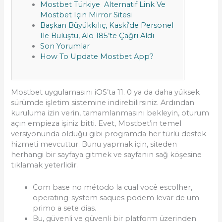
Mostbet Türkiye ️ Alternatif Link Ve
Mostbet Için Mirror Sitesi
Başkan Büyükkılıç, Kaski̇’de Personel
Ile Buluştu, Alo 185’te Çağrı Aldı
Son Yorumlar
How To Update Mostbet App?
Mostbet uygulamasını iOS’ta 11. 0 ya da daha yüksek
sürümde işletim sistemine indirebilirsiniz. Ardından
kuruluma izin verin, tamamlanmasını bekleyin, oturum
açın empieza işiniz bitti. Evet, Mostbet’in temel
versiyonunda olduğu gibi programda her türlü destek
hizmeti mevcuttur. Bunu yapmak için, siteden
herhangi bir sayfaya gitmek ve sayfanın sağ köşesine
tıklamak yeterlidir.
Com base no método la cual você escolher,
operating-system saques podem levar de um
primo a sete dias.
Bu, güvenli ve güvenli bir platform üzerinden