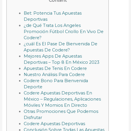
Content
Bet: Potencia Tus Apuestas
Deportivas
¿de Qué Trata Los Angeles
Promoción Fútbol Criollo En Vivo De
Codere?
¿cuál Es El Pase De Bienvenida De
Apuestas De Codere?
Mejores Apps De Apuestas
Deportivas – Top 8 En México 2023
Apuestas De Tenis En Codere
Nuestro Análisis Para Codere
Codere Bono Para Bienvenida
Deporte
Codere Apuestas Deportivas En
México – Regulaciones, Aplicaciones
Móviles Y Momios En Directo
Otras Promociones Que Podemos
Disfrutar
Codere Apuestas Deportivas
Conclusión Sobre Todas Las Apuestas