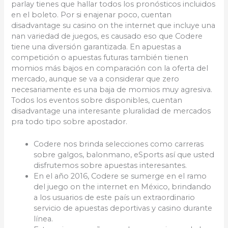
parlay tienes que hallar todos los pronósticos incluidos
en el boleto. Por si enajenar poco, cuentan
disadvantage su casino on the internet que incluye una
nan variedad de juegos, es causado eso que Codere
tiene una diversión garantizada. En apuestas a
competición o apuestas futuras también tienen
momios más bajos en comparación con la oferta del
mercado, aunque se va a considerar que zero
necesariamente es una baja de momios muy agresiva.
Todos los eventos sobre disponibles, cuentan
disadvantage una interesante pluralidad de mercados
pra todo tipo sobre apostador.
Codere nos brinda selecciones como carreras
sobre galgos, balonmano, eSports así que usted
disfrutemos sobre apuestas interesantes.
En el año 2016, Codere se sumerge en el ramo
del juego on the internet en México, brindando
a los usuarios de este país un extraordinario
servicio de apuestas deportivas y casino durante
línea.