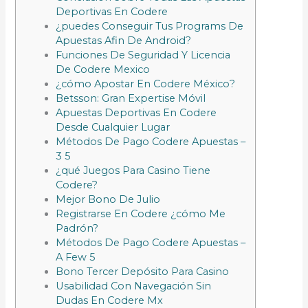
Deportivas En Codere
¿puedes Conseguir Tus Programs De
Apuestas Afin De Android?
Funciones De Seguridad Y Licencia
De Codere Mexico
¿cómo Apostar En Codere México?
Betsson: Gran Expertise Móvil
Apuestas Deportivas En Codere
Desde Cualquier Lugar
Métodos De Pago Codere Apuestas –
3 5
¿qué Juegos Para Casino Tiene
Codere?
Mejor Bono De Julio
Registrarse En Codere ¿cómo Me
Padrón?
Métodos De Pago Codere Apuestas –
A Few 5
Bono Tercer Depósito Para Casino
Usabilidad Con Navegación Sin
Dudas En Codere Mx