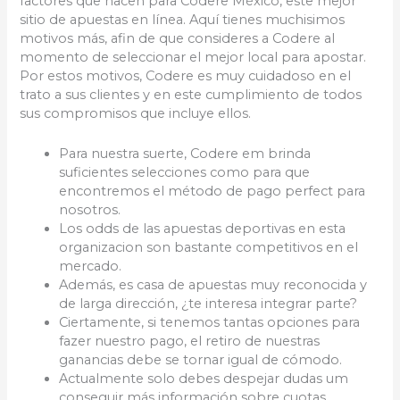
factores que hacen para Codere México, este mejor
sitio de apuestas en línea. Aquí tienes muchisimos
motivos más, afin de que consideres a Codere al
momento de seleccionar el mejor local para apostar.
Por estos motivos, Codere es muy cuidadoso en el
trato a sus clientes y en este cumplimiento de todos
sus compromisos que incluye ellos.
Para nuestra suerte, Codere em brinda
suficientes selecciones como para que
encontremos el método de pago perfect para
nosotros.
Los odds de las apuestas deportivas en esta
organizacion son bastante competitivos en el
mercado.
Además, es casa de apuestas muy reconocida y
de larga dirección, ¿te interesa integrar parte?
Ciertamente, si tenemos tantas opciones para
fazer nuestro pago, el retiro de nuestras
ganancias debe se tornar igual de cómodo.
Actualmente solo debes despejar dudas um
conseguir más información sobre cuotas,