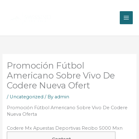
Skip
to
content
Promoción Fútbol
Americano Sobre Vivo De
Codere Nueva Ofert
/
Uncategorized
/ By
admin
Promoción Fútbol Americano Sobre Vivo De Codere
Nueva Oferta
Codere Mx Apuestas Deportivas Recibo 5000 Mxn