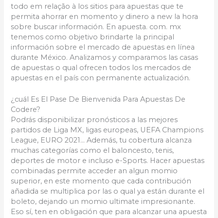
todo em relação à los sitios para apuestas que te
permita ahorrar en momento y dinero a new la hora
sobre buscar información. En apuesta. com. mx
tenemos como objetivo brindarte la principal
información sobre el mercado de apuestas en línea
durante México. Analizamos y comparamos las casas
de apuestas o qual ofrecen todos los mercados de
apuestas en el país con permanente actualización.
¿cuál Es El Pase De Bienvenida Para Apuestas De
Codere?
Podrás disponibilizar pronósticos a las mejores
partidos de Liga MX, ligas europeas, UEFA Champions
League, EURO 2021… Además, tu cobertura alcanza
muchas categorías como el baloncesto, tenis,
deportes de motor e incluso e-Sports. Hacer apuestas
combinadas permite acceder an algun momio
superior, en este momento que cada contribución
añadida se multiplica por las o qual ya están durante el
boleto, dejando un momio ultimate impresionante.
Eso sí, ten en obligación que para alcanzar una apuesta