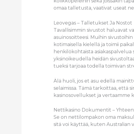
kolikkopeleihin sekä joissakin tapa
omaa talletusta, vaativat useat nett
Leovegas – Talletukset Ja Nostot
Tavallisimmin sivustot haluavat 
asuinosoitteesi. Muihin sivustoihin
kotimaisella kielellä ja toimii pa
henkilökohtaista asiakaspalvelua 
yksinoikeudella heidän sivustoltaa
tueksi tarjoaa todella toimivan st
Älä huoli, jos et asu edellä mainit
selaimissa. Tämä tarkoittaa, että
kasinosovellukset ja vertaamme ka
Nettikasino Dokumentit – Yhteen
Se on nettilompakon oma maksukort
sitä voi käyttää, kuten Australian v