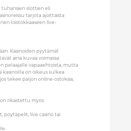
 tuhansien slottien eli
inoreissu tarjota ajoittaista
inen loistokkaaseen live-
iltään. Kasinoiden pyytämät
ytävät aina kuvaa voimassa
n pelaajalle vapaaehtoista, mutta
i kasinoilla on oikeus sulkea
 jos tekee paljon online-ostoksia,
 on rikastettu myös
 pöytäpelit, live casino tai
le.