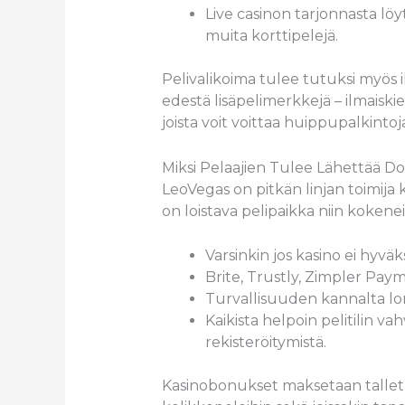
Live casinon tarjonnasta lö
muita korttipelejä.
Pelivalikoima tulee tutuksi myös
edestä lisäpelimerkkejä – ilmaiskie
joista voit voittaa huippupalkintoj
Miksi Pelaajien Tulee Lähettää D
LeoVegas on pitkän linjan toimija
on loistava pelipaikka niin kokeneil
Varsinkin jos kasino ei hyvä
Brite, Trustly, Zimpler Paym
Turvallisuuden kannalta lo
Kaikista helpoin pelitilin v
rekisteröitymistä.
Kasinobonukset maksetaan talletu