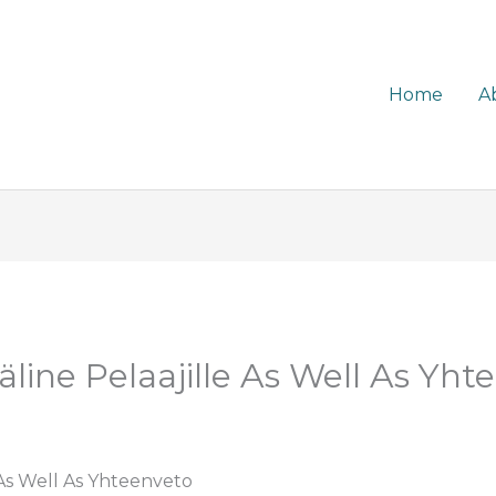
Home
A
äline Pelaajille As Well As Yht
 As Well As Yhteenveto