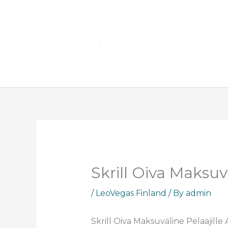
Skip
to
content
Skrill Oiva Maksuv
/
LeoVegas Finland
/ By
admin
Skrill Oiva Maksuväline Pelaajille