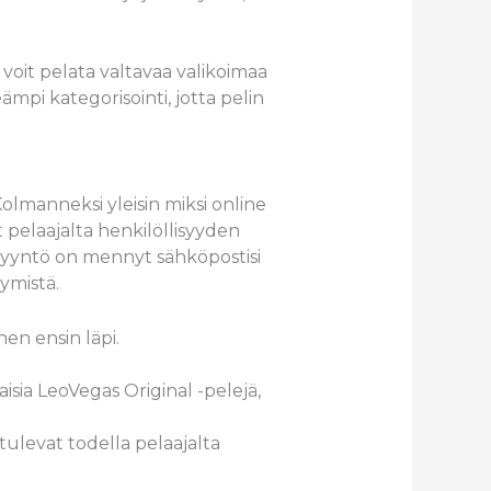
 voit pelata valtavaa valikoimaa
keämpi kategorisointi, jotta pelin
Kolmanneksi yleisin miksi online
at pelaajalta henkilöllisyyden
pyyntö on mennyt sähköpostisi
tymistä.
en ensin läpi.
isia LeoVegas Original -pelejä,
 tulevat todella pelaajalta