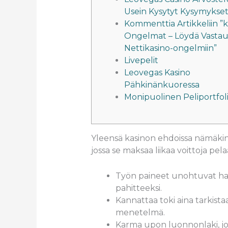
Usein Kysytyt Kysymykse
Kommenttia Artikkeliin ”k
Ongelmat – Löydä Vastau
Nettikasino-ongelmiin”
Livepelit
Leovegas Kasino
Pähkinänkuoressa
Monipuolinen Peliportfol
Yleensä kasinon ehdoissa nämäkin 
jossa se maksaa liikaa voittoja pelaaj
Työn paineet unohtuvat haus
pahitteeksi.
Kannattaa toki aina tarkista
menetelmä.
Karma upon luonnonlaki, joka 