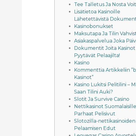
Tee Talletus Ja Nosta Voit
Lisätietoa Kasinoille
Lähetettävistä Dokument
Kasinobonukset
Maksutapa Ja Tilin Vahvis
Asiakaspalvelua Joka Päi
Dokumentit Joita Kasinot
Pyytävät Pelaajilta!
Kasino
Kommenttia Artikkeliin ”b
Kasinot”
Kasino Lukitsi Pelitilini – 
Saan Tilini Auki?
Slotit Ja Survive Casino
Nettikasinot Suomalaisille
Parhaat Pelisivut
Slotozilla-nettikasinoiden
Pelaamisen Edut
Leovegas Casino Arvostel