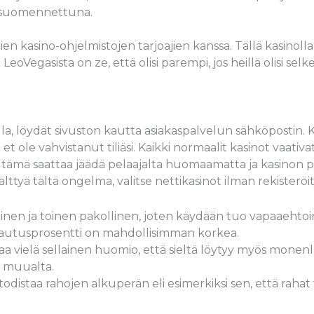
i suomennettuna.
ien kasino-ohjelmistojen tarjoajien kanssa. Tällä kasinolla
i LeoVegasista on ze, että olisi parempi, jos heillä olisi sel
illa, löydät sivuston kautta asiakaspalvelun sähköpostin. 
 et ole vahvistanut tiliäsi. Kaikki normaalit kasinot vaativ
 tämä saattaa jäädä pelaajalta huomaamatta ja kasinon 
lttyä tältä ongelma, valitse nettikasinot ilman rekisteröi
en ja toinen pakollinen, joten käydään tuo vapaaehtoin
alautusprosentti on mahdollisimman korkea.
a vielä sellainen huomio, että sieltä löytyy myös monenla
n muualta.
 todistaa rahojen alkuperän eli esimerkiksi sen, että rahat