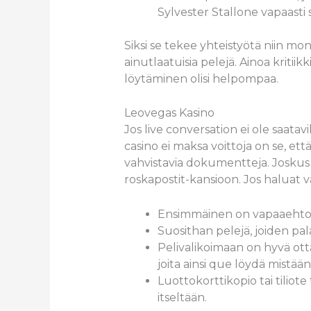
Sylvester Stallone vapaast
Siksi se tekee yhteistyötä niin mon
ainutlaatuisia pelejä. Ainoa kritiikk
löytäminen olisi helpompaa.
Leovegas Kasino
Jos live conversation ei ole saatav
casino ei maksa voittoja on se, että
vahvistavia dokumentteja. Joskus
roskapostit-kansioon. Jos haluat vä
Ensimmäinen on vapaaehtoin
Suosithan pelejä, joiden p
Pelivalikoimaan on hyvä otta
joita ainsi que löydä mistää
Luottokorttikopio tai tiliote
itseltään.