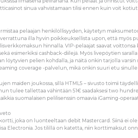
uksissa ilmaisena pelirahana. Kun pelaat ja onnistut voitt
icasinot sinua vahvistamaan tilisi ennen kuin voit kotiuttaa
varmistaa pelaajan henkilöllisyyden, käytetyn maksumet
 verrattuna illa hyvin poikkeuksellista upon, että myös pu
ikallisverkkomaksun hinnalla. VIP-pelaajat saavat voitton
sekä esimerkiksi cashback-diilejä. Myös livepöytien sara
n löytyvien pelien kohdalla, ja näitä onkin tarjolla varsi
reaming coverage -palvelun, mikä onkin suuri etu sinulle 
tujen maiden joukossa, sillä HTML5 – sivusto toimii täydell
 sinun tulee tallettaa vähintään 51€ saadaksesi two hu
ikkia suomalaisen pelilisenssin omaavia iGaming-operaat
veto
ti, joka on luonteeltaan debit Mastercard. Siinä ei ole 
isa Electronia. Jos tilillä on katetta, niin korttimaksut on