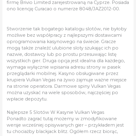
firmę Brivio Limited zarejestrowaną na Cyprze. Posiada
ono licencję Curacao o numerze 8048/JAZ2012-00.
Stworzenie tak bogatego katalogu slotów, nie byłoby
możliwe bez współpracy z najlepszymi dostawcami
oprogramowania kasynowego na świecie. Gracze
mogą także znaleźć ulubione sloty szukając ich po
nazwie, dostawcy lub po prostu przesuwając listę
wszystkich gier. Druga opcja jest idealna dla każdego,
wymaga wyłącznie wpisania adresu strony w pasek
przeglądarki mobilnej. Kasyno obsługiwane przez
krupiera Vulkan Vegas na żywo zajmuje ważne miejsce
na stronie operatora. Darmowe spiny Vulkan Vegas
można uzyskać na wiele sposobów, najczęściej po
wpłacie depozytu.
Najlepsze 5 Slotów W Kasynie Vulkan Vegas
Ponadto zagrać tutaj możemy w zmodyfikowane
wersje wcześniej opisywanych gier – przykładem jest
tu chociażby blackjack blitz. Ogółem rzecz biorąc,