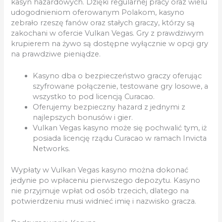
kasyn hazardowych. Dzięki regularnej pracy oraz wielu
udogodnieniom oferowanym Polakom, kasyno
zebrało rzeszę fanów oraz stałych graczy, którzy są
zakochani w ofercie Vulkan Vegas. Gry z prawdziwym
krupierem na żywo są dostępne wyłącznie w opcji gry
na prawdziwe pieniądze.
Kasyno dba o bezpieczeństwo graczy oferując
szyfrowane połączenie, testowane gry losowe, a
wszystko to pod licencją Curacao.
Oferujemy bezpieczny hazard z jednymi z
najlepszych bonusów i gier.
Vulkan Vegas kasyno może się pochwalić tym, iż
posiada licencję rządu Curacao w ramach Invicta
Networks.
Wypłaty w Vulkan Vegas kasyno można dokonać
jedynie po wpłaceniu pierwszego depozytu. Kasyno
nie przyjmuje wpłat od osób trzecich, dlatego na
potwierdzeniu musi widnieć imię i nazwisko gracza.