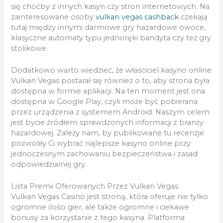
się choćby z innych kasyn czy stron internetowych. Na
zainteresowane osoby
vulkan vegas cashback
czekają
tutaj między innymi darmowe gry hazardowe owoce,
klasyczne automaty typu jednoręki bandyta czy też gry
stolikowe.
Dodatkowo warto wiedzieć, że właściciel kasyno online
Vulkan Vegas postarał się również o to, aby strona była
dostępna w formie aplikacji. Na ten moment jest ona
dostępna w Google Play, czyli może być pobierana
przez urządzenia z systemem Android. Naszym celem
jest bycie źródłem sprawdzonych informacji z branży
hazardowej. Zależy nam, by publikowane tu recenzje
pozwoliły Ci wybrać najlepsze kasyno online przy
jednoczesnym zachowaniu bezpieczeństwa i zasad
odpowiedzialnej gry.
Lista Premii Oferowanych Przez Vulkan Vegas
Vulkan Vegas Casino jest stroną, która oferuje nie tylko
ogromne ilości gier, ale także ogromne i ciekawe
bonusy za korzystanie z tego kasyna. Platforma