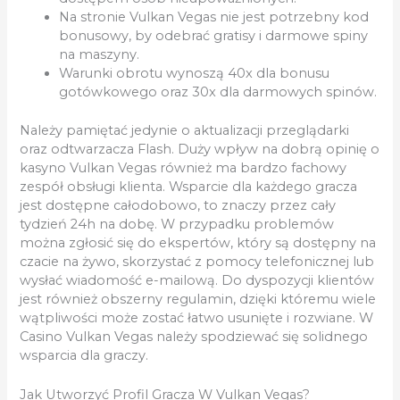
Na stronie Vulkan Vegas nie jest potrzebny kod
bonusowy, by odebrać gratisy i darmowe spiny
na maszyny.
Warunki obrotu wynoszą 40x dla bonusu
gotówkowego oraz 30x dla darmowych spinów.
Należy pamiętać jedynie o aktualizacji przeglądarki
oraz odtwarzacza Flash. Duży wpływ na dobrą opinię o
kasyno Vulkan Vegas również ma bardzo fachowy
zespół obsługi klienta. Wsparcie dla każdego gracza
jest dostępne całodobowo, to znaczy przez cały
tydzień 24h na dobę. W przypadku problemów
można zgłosić się do ekspertów, który są dostępny na
czacie na żywo, skorzystać z pomocy telefonicznej lub
wysłać wiadomość e-mailową. Do dyspozycji klientów
jest również obszerny regulamin, dzięki któremu wiele
wątpliwości może zostać łatwo usunięte i rozwiane. W
Casino Vulkan Vegas należy spodziewać się solidnego
wsparcia dla graczy.
Jak Utworzyć Profil Gracza W Vulkan Vegas?