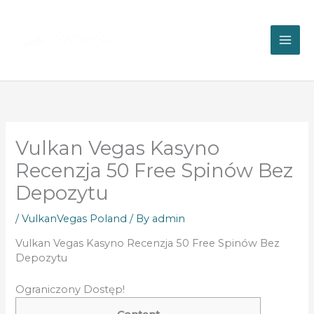
Skip
to
content
Vulkan Vegas Kasyno
Recenzja 50 Free Spinów Bez
Depozytu
/
VulkanVegas Poland
/ By
admin
Vulkan Vegas Kasyno Recenzja 50 Free Spinów Bez
Depozytu️
Ograniczony Dostęp!