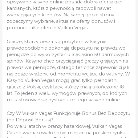
opisywane kasyno online posiada dobrą ofertę gier
karcianych, która z pewnością zadowoli nawet
wymagających klientów. Na samej górze strony
zobaczymy wybrane, aktualne oferty bonusów i
promocji, jakie oferuje Vulkan Vegas.
Gracze, którzy cieszą się pobytem w kasynie,
prawdopodobnie dokonają depozytu na prawdziwe
pieniądze po wykorzystaniu IceCasino 50 darmowych
spinów. Kasyno chce przyciągnąć graczy grających na
prawdziwe pieniądze, dlatego też chce zapewnić ci jak
najlepsze wrażenia od momentu wejścia do witryny. W
Kasyno Vulkan Vegas mogą grać tylko pełnoletni
gracze z Polski, czyli tacy, którzy mają ukończone 18
lat. To jeden z wielu wymogów prawnych, do których
musi stosować się dystrybutor tego kasyno online.
Czy W Vulkan Vegas Funkcjonuje Bonus Bez Depozytu
(no Deposit Bonus)?
Po wielu latach w branży hazardowej, Vulkan Vegas
Casino wypracowało sobie miejsce na polskim rynku