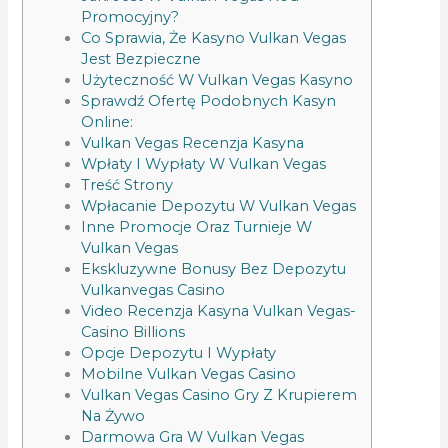
Promocyjny?
Co Sprawia, Że Kasyno Vulkan Vegas
Jest Bezpieczne
Użyteczność W Vulkan Vegas Kasyno
Sprawdź Ofertę Podobnych Kasyn
Online:
Vulkan Vegas Recenzja Kasyna
Wpłaty I Wypłaty W Vulkan Vegas
Treść Strony
Wpłacanie Depozytu W Vulkan Vegas
Inne Promocje Oraz Turnieje W
Vulkan Vegas
Ekskluzywne Bonusy Bez Depozytu
Vulkanvegas Casino
Video Recenzja Kasyna Vulkan Vegas-
Casino Billions
Opcje Depozytu I Wypłaty
Mobilne Vulkan Vegas Casino
Vulkan Vegas Casino Gry Z Krupierem
Na Żywo
Darmowa Gra W Vulkan Vegas