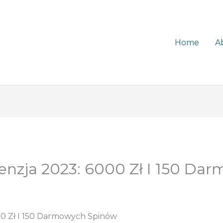
Home
A
enzja 2023: 6000 Zł I 150 Da
00 Zł I 150 Darmowych Spinów