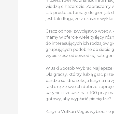
możesz również znaleźć informacj
wiedzę o hazardzie. Zapraszamy wi
tak proste automaty do gier, jak
jest tak długa, że z czasem wyklar
Gracz odnosił zwycięstwo wtedy, k
mamy w ofercie wiele tysięcy róż
do interesujących ich rodzajów g
grupujących podobne do siebie gry
wybierzesz odpowiednią kategorię
W Jaki Sposób Wybrać Najlepsz
Dla graczy, którzy lubią grać pr
bardzo solidna sekcja kasyna na 
fakturę ze swoich dobrze zaproj
kasynie i czekasz na x 100 przy m
gotowy, aby wypłacić pieniądze?
Kasyno Vulkan Vegas wybierane jes