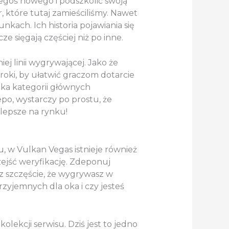
zegoś nowego i podszkolić swoją
, które tutaj zamieściliśmy. Nawet
kach. Ich historia pojawiania się
ze sięgają częściej niż po inne.
j linii wygrywającej. Jako że
roki, by ułatwić graczom dotarcie
lka kategorii głównych
po, wystarczy po prostu, że
jlepsze na rynku!
, w Vulkan Vegas istnieje również
ejść weryfikację. Zdeponuj
 szczęście, że wygrywasz w
rzyjemnych dla oka i czy jesteś
lekcji serwisu. Dziś jest to jedno