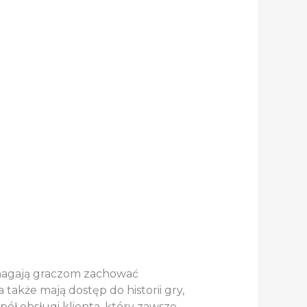
pomagają graczom zachować
 także mają dostęp do historii gry,
ł obsługi klienta, który zawsze