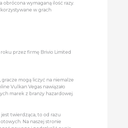
 obrócona wymaganą ilość razy.
ykorzystywane w grach
 roku przez firmę Brivio Limited
 gracze mogą liczyć na niemalże
nline Vulkan Vegas nawiązało
ących marek z branży hazardowej.
jest twierdząca, to od razu
lotowych. Na naszej stronie