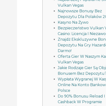
Vulkan Vegas
Najnowsze Bonusy Bez
Depozytu Dla Polaków 2
Kasyno Na Żywo
Bezpieczeństwo Vulkan 
Casino: Licencja I Niezaw
Znajdź Ekskluzywne Bon
Depozytu Na Gry Hazar
Darmo!
Oferta Gier W Naszym Ka
Vulkan Vegas
Jakie Rodzaje Gier Są Ob
Bonusem Bez Depozytu
Wypłata Wygranej W Kas
Online Na Konto Banko
Polsce
Do 90% Bonusu Reload I
Cashback W Programie