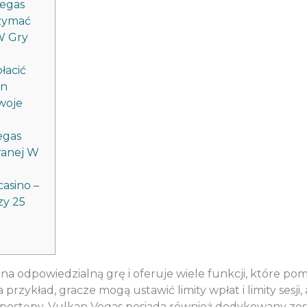
Vegas
zymać
W Gry
łacić
an
woje
egas
ranej W
asino –
y 25
 na odpowiedzialną grę i oferuje wiele funkcji, które 
zykład, gracze mogą ustawić limity wpłat i limity sesji, a
postępy. Vulkan Vegas posiada również dedykowany zespó